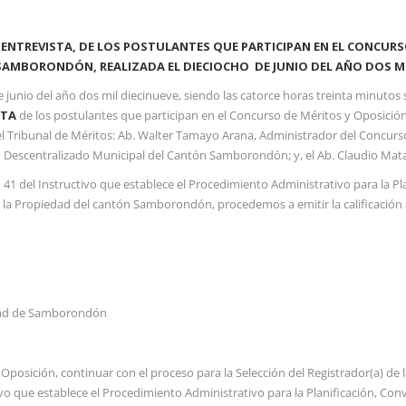
 ENTREVISTA
, DE LOS POSTULANTES QUE PARTICIPAN EN EL CONCURS
 SAMBORONDÓN, REALIZADA EL DIECIOCHO DE JUNIO DEL AÑO DOS MI
junio del año dos mil diecinueve, siendo las catorce horas treinta minutos s
STA
de los postulantes que participan en el Concurso de Méritos y Oposición
ibunal de Méritos: Ab. Walter Tamayo Arana, Administrador del Concurso y 
escentralizado Municipal del Cantón Samborondón; y, el Ab. Claudio Mata 
41 del Instructivo que establece el Procedimiento Administrativo para la Pl
e la Propiedad del cantón Samborondón, procedemos a emitir la calificación a
udad de Samborondón
 Oposición, continuar con el proceso para la Selección del Registrador(a) de
ivo que establece el Procedimiento Administrativo para la Planificación, Co