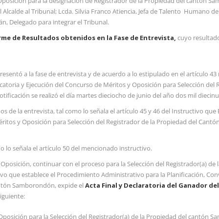
 Oposición para la designación de Registrador de la Propiedad del cantón 
Alcalde al Tribunal; Lcda. Silvia Franco Atiencia, Jefa de Talento Humano 
, Delegado para integrar el Tribunal.
rme de Resultados obtenidos en la Fase de Entrevista
,
cuyo resultado 
esentó a la fase de entrevista y de acuerdo a lo estipulado en el artículo 43 
catoria y Ejecución del Concurso de Méritos y Oposición para Selección del 
notificación se realizó el día martes dieciocho de junio del año dos mil diecin
s de la entrevista, tal como lo señala el artículo 45 y 46 del Instructivo qu
Méritos y Oposición para Selección del Registrador de la Propiedad del Can
o lo señala el artículo 50 del mencionado instructivo.
 Oposición, continuar con el proceso para la Selección del Registrador(a) de
ivo que establece el Procedimiento Administrativo para la Planificación, Co
cantón Samborondón, expide el
Acta
Final y Declaratoria del Ganador de
iguiente:
osición para la Selección del Registrador(a) de la Propiedad del cantón 