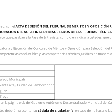
rso, con el
ACTA DE SESIÓN DEL TRIBUNAL DE MÉRITOS Y OPOSICIÓN 
ORACION DEL ACTA FINAL
DE
RESULTADOS DE LAS PRUEBAS TÉCNICA
nicó que pasaban a la Fase de Entrevista, cumplo en indicar a ustedes, que de
ocatoria y Ejecución del Concurso de Méritos y Oposición para Selección de
competencias conductibles y las competencias técnicas jurídicas de manera o
Palacio Municipal)
(planta alta), Ciudad de Samborondón
íguez
 Troya
 en la página web del Gobierno Autónomo Descentralizado Municipal del 
antes deberán presentar su
cédula de ciudadanía
, en caso de no hacerlo la