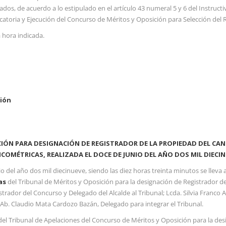
ados, de acuerdo a lo estipulado en el artículo 43 numeral 5 y 6 del Instructi
ocatoria y Ejecución del Concurso de Méritos y Oposición para Selección de
 hora indicada.
ción
ICIÓN PARA DESIGNACIÓN DE REGISTRADOR DE LA PROPIEDAD DEL 
SICOMÉTRICAS,
REALIZADA EL DOCE DE JUNIO DEL AÑO DOS MIL DIECIN
 del año dos mil diecinueve, siendo las diez horas treinta minutos se lleva a
as
del Tribunal de Méritos y Oposición para la designación de Registrador
rador del Concurso y Delegado del Alcalde al Tribunal; Lcda. Silvia Franc
Ab. Claudio Mata Cardozo Bazán, Delegado para integrar el Tribunal.
l Tribunal de Apelaciones del Concurso de Méritos y Oposición para la desi