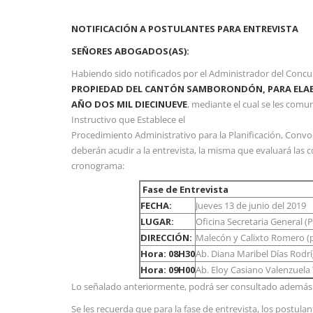
NOTI
FICACI
Ó
N A POSTULANTES PARA ENTREVISTA
SEÑORES ABOGADOS(AS):
Habiendo sido notificados por el Administrador del Concu
PROPIEDAD DEL CANTÓN SAMBORONDÓN, PARA ELAB
AÑO DOS MIL DIECINUEVE
, mediante el cual se les comu
Instructivo que Establece el
Procedimiento Administrativo para la Planificación, Conv
deberán acudir a la entrevista, la misma que evaluará las 
cronograma:
​ ​
Fase de Entrevista
FECHA:
​Jueves 13 de junio del 2019
LUGAR:
​Oficina Secretaria General (
DIRECCIÓN:
​Malecón y Calixto Romero 
Hora: 08H30
Ab. Diana Maribel Días Rodr
Hora: 09H00
Ab. Eloy Casiano Valenzuela
Lo señalado anteriormente, podrá ser consultado además
Se les recuerda que para la fase de entrevista, los postul