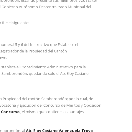
Samborondón, estando presente sus miembros: Ab. Walter
del Gobierno Autónomo Descentralizado Municipal del
fue el siguiente:
numeral 5 y 6 del Instructivo que Establece el
Registrador de la Propiedad del Cantón
ueve.
e Establece el Procedimiento Administrativo para la
tón Samborondón, quedando solo el Ab. Eloy Casiano
 la Propiedad del cantón Samborondón; por lo cual, de
nvocatoria y Ejecución del Concurso de Méritos y Oposición
l Concurso,
el mismo que contiene los puntajes
Samborondón, al
Ab. Eloy Casiano Valenzuela Troya,