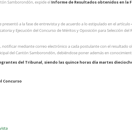
cantón Samborondón, expide el
Informe de Resultados obtenidos en la F
 presentó a la fase de entrevista y de acuerdo a lo estipulado en el artículo 
ocatoria y Ejecución del Concurso de Méritos y Oposición para Selección de
notificar mediante correo electrónico a cada postulante con el resultado ob
icipal del Cantón Samborondón, debiéndose poner además en conocimient
egrantes del Tribunal, siendo las quince horas día martes diecioch
el Concurso
vista