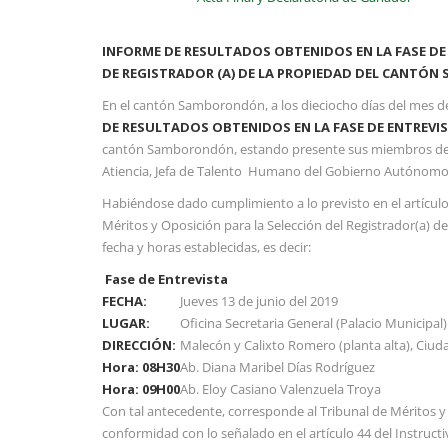
INFORME DE RESULTADOS OBTENIDOS EN LA FASE DE
DE REGISTRADOR (A) DE LA PROPIEDAD DEL CANTÓN
En el cantón Samborondón, a los dieciocho días del mes de 
DE RESULTADOS OBTENIDOS EN LA FASE DE ENTREVI
cantón Samborondón, estando presente sus miembros del Tr
Atiencia, Jefa de Talento Humano del Gobierno Autónomo D
Habiéndose dado cumplimiento a lo previsto en el artículo 
Méritos y Oposición para la Selección del Registrador(a) d
fecha y horas establecidas, es decir:
​ ​
Fase de Entrevista
FECHA:
​Jueves 13 de junio del 2019
LUGAR:
​Oficina Secretaria General (Palacio Municipal)
DIRECCIÓN:
​Malecón y Calixto Romero (planta alta), Ci
Hora: 08H30
Ab. Diana Maribel Días Rodríguez
Hora: 09H00
Ab. Eloy Casiano Valenzuela Troya
Con tal antecedente, corresponde al Tribunal de Méritos y
conformidad con lo señalado en el artículo 44 del Instruct