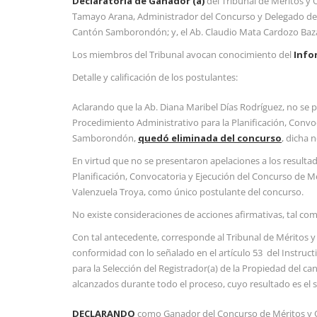
Declaratoria de Ganador (a)
del Tribunal de Méritos y
Tamayo Arana, Administrador del Concurso y Delegado del 
Cantón Samborondón; y, el Ab. Claudio Mata Cardozo Bazán
Los miembros del Tribunal avocan conocimiento del
Info
Detalle y calificación de los postulantes:
Aclarando que la Ab. Diana Maribel Días Rodríguez, no se pr
Procedimiento Administrativo para la Planificación, Convo
Samborondón,
quedó eliminada del concurso
, dicha 
En virtud que no se presentaron apelaciones a los resultado
Planificación, Convocatoria y Ejecución del Concurso de 
Valenzuela Troya, como único postulante del concurso.
No existe consideraciones de acciones afirmativas, tal com
Con tal antecedente, corresponde al Tribunal de Méritos y
conformidad con lo señalado en el artículo 53 del Instruct
para la Selección del Registrador(a) de la Propiedad del 
alcanzados durante todo el proceso, cuyo resultado es el s
DECLARANDO
como Ganador del Concurso de Méritos y Op