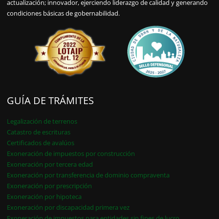
actualización; innovador, ejerciendo liderazgo de calidad y generando
condiciones básicas de gobernabilidad.
GUÍA DE TRÁMITES
Legalización de terrenos
Catastro de escrituras
Certificados de avalúos
Exoneración de impuestos por construcción
Exoneración por tercera edad
Exoneración por transferencia de dominio compraventa
Exoneración por prescripción
Exoneración por hipoteca
Exoneración por discapacidad primera vez
Exoneración de impuestos para entidades sin fines de lucro