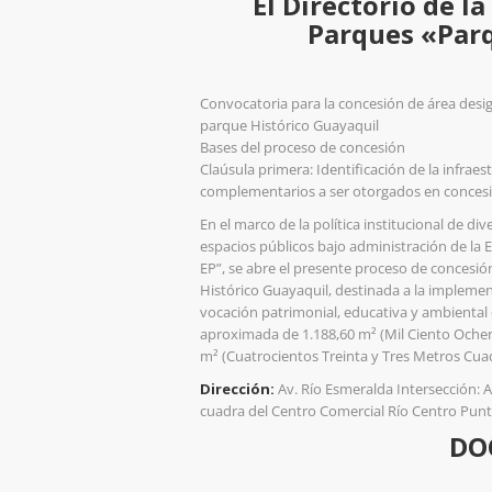
El Directorio de l
Parques «Par
Convocatoria para la concesión de área desig
parque Histórico Guayaquil
Bases del proceso de concesión
Claúsula primera: Identificación de la infraes
complementarios a ser otorgados en concesi
En el marco de la política institucional de di
espacios públicos bajo administración de l
EP”, se abre el presente proceso de concesi
Histórico Guayaquil, destinada a la implemen
vocación patrimonial, educativa y ambiental 
aproximada de 1.188,60 m² (Mil Ciento Oche
m² (Cuatrocientos Treinta y Tres Metros Cuad
Dirección:
Av. Río Esmeralda Intersección: A
cuadra del Centro Comercial Río Centro Punti
DO