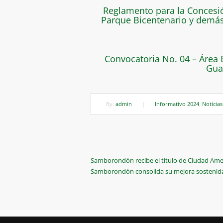
Reglamento para la Concesió
Parque Bicentenario y demá
Convocatoria No. 04 – Área 
Gua
By:
admin
|
Informativo 2024
,
Noticias
Navegación
Previous
Samborondón recibe el título de Ciudad Ame
Post
Next
Samborondón consolida su mejora sostenida 
de
Post
entradas