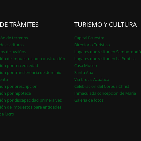
 DE TRÁMITES
TURISMO Y CULTURA
ión de terrenos
Capital Ecuestre
de escrituras
Directorio Turístico
dos de avalúos
Lugares que visitar en Samborond
ión de impuestos por construcción
Lugares que visitar en La Puntilla
ión por tercera edad
Casa Museo
ión por transferencia de dominio
Santa Ana
enta
Vía Crucis Acuático
ión por prescripción
Celebración del Corpus Christi
ión por hipoteca
Inmaculada concepción de María
ión por discapacidad primera vez
Galería de fotos
ión de impuestos para entidades
 de lucro