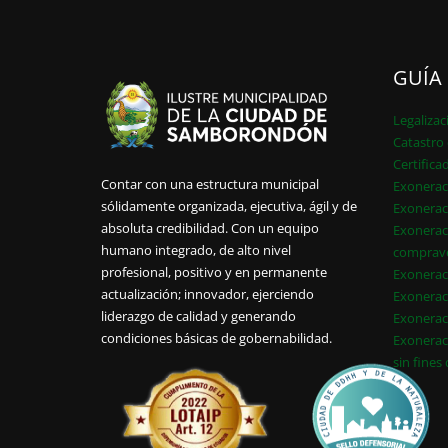
GUÍA
Legalizac
Catastro 
Certifica
Contar con una estructura municipal
Exonerac
sólidamente organizada, ejecutiva, ágil y de
Exonerac
absoluta credibilidad. Con un equipo
Exonerac
humano integrado, de alto nivel
comprav
profesional, positivo y en permanente
Exonerac
actualización; innovador, ejerciendo
Exonerac
liderazgo de calidad y generando
Exonerac
condiciones básicas de gobernabilidad.
Exonerac
sin fines