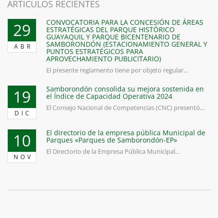
ARTICULOS RECIENTES
CONVOCATORIA PARA LA CONCESIÓN DE ÁREAS
29
ESTRATÉGICAS DEL PARQUE HISTÓRICO
GUAYAQUIL Y PARQUE BICENTENARIO DE
SAMBORONDÓN (ESTACIONAMIENTO GENERAL Y
ABR
PUNTOS ESTRATÉGICOS PARA
APROVECHAMIENTO PUBLICITARIO)
El presente reglamento tiene por objeto regular...
Carnaval
Samborondón consolida su mejora sostenida en
19
Este Carnaval se vivirá con alegría y seguridad. Desde la
el Índice de Capacidad Operativa 2024
elección de la Reina de Carnaval, los shows y mucho más.
El Consejo Nacional de Competencias (CNC) presentó...
DIC
By:
Editor
El directorio de la empresa pública Municipal de
10
Parques «Parques de Samborondón-EP»
El Directorio de la Empresa Pública Municipal...
NOV
07
FEB