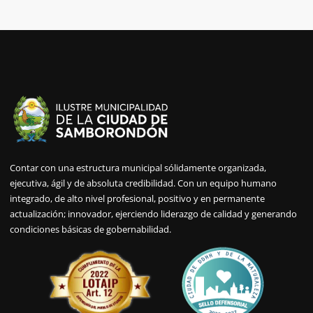
¡El Carnaval se celebra en
Samborondón!
Este Carnaval 2024 en Samborondón viene con muchas
sorpresas que no te puedes perder. Lunes 12, martes 13 de
Contar con una estructura municipal sólidamente organizada,
febrero, disfrutá este nuevo carnaval con nosotros
ejecutiva, ágil y de absoluta credibilidad. Con un equipo humano
By:
admin
integrado, de alto nivel profesional, positivo y en permanente
actualización; innovador, ejerciendo liderazgo de calidad y generando
condiciones básicas de gobernabilidad.