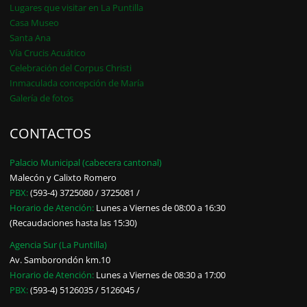
Lugares que visitar en La Puntilla
Casa Museo
Santa Ana
Vía Crucis Acuático
Celebración del Corpus Christi
Inmaculada concepción de María
Galería de fotos
CONTACTOS
Palacio Municipal (cabecera cantonal)
Malecón y Calixto Romero
PBX:
(593-4) 3725080 / 3725081 /
Horario de Atención:
Lunes a Viernes de 08:00 a 16:30
(Recaudaciones hasta las 15:30)
Agencia Sur (La Puntilla)
Av. Samborondón km.10
Horario de Atención:
Lunes a Viernes de 08:30 a 17:00
PBX:
(593-4) 5126035 / 5126045 /