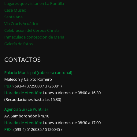
Lugares que visitar en La Puntilla
Casa Museo
Santa Ana
Vía Crucis Acuático
Celebración del Corpus Christi
Inmaculada concepción de María
Galería de fotos
CONTACTOS
Palacio Municipal (cabecera cantonal)
Malecón y Calixto Romero
PBX:
(593-4) 3725080 / 3725081 /
Horario de Atención:
Lunes a Viernes de 08:00 a 16:30
(Recaudaciones hasta las 15:30)
Agencia Sur (La Puntilla)
Av. Samborondón km.10
Horario de Atención:
Lunes a Viernes de 08:30 a 17:00
PBX:
(593-4) 5126035 / 5126045 /