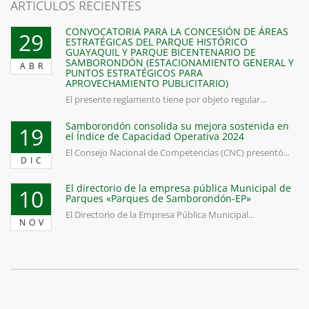
ARTICULOS RECIENTES
CONVOCATORIA PARA LA CONCESIÓN DE ÁREAS
29
ESTRATÉGICAS DEL PARQUE HISTÓRICO
GUAYAQUIL Y PARQUE BICENTENARIO DE
SAMBORONDÓN (ESTACIONAMIENTO GENERAL Y
ABR
PUNTOS ESTRATÉGICOS PARA
APROVECHAMIENTO PUBLICITARIO)
El presente reglamento tiene por objeto regular...
Semana Santa
Samborondón consolida su mejora sostenida en
19
¡La Semana Santa se vive en Samborondón! Nos preparamos
el Índice de Capacidad Operativa 2024
para vivir la Pascua de forma segura en nuestro Cantón.
El Consejo Nacional de Competencias (CNC) presentó...
DIC
By:
Editor
El directorio de la empresa pública Municipal de
10
Parques «Parques de Samborondón-EP»
El Directorio de la Empresa Pública Municipal...
NOV