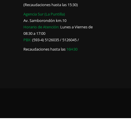
(Recaudaciones hasta las 15:30)
Agencia Sur (La Puntilla)
Av. Samborondón km.10
Horario de Atención:
Lunes a Viernes de
08:30 a 17:00
PBX:
(593-4) 5126035 / 5126045 /
Recaudaciones hasta las
16H30