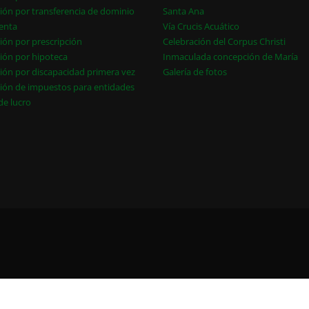
ión por transferencia de dominio
Santa Ana
enta
Vía Crucis Acuático
ión por prescripción
Celebración del Corpus Christi
ión por hipoteca
Inmaculada concepción de María
ión por discapacidad primera vez
Galería de fotos
ión de impuestos para entidades
 de lucro