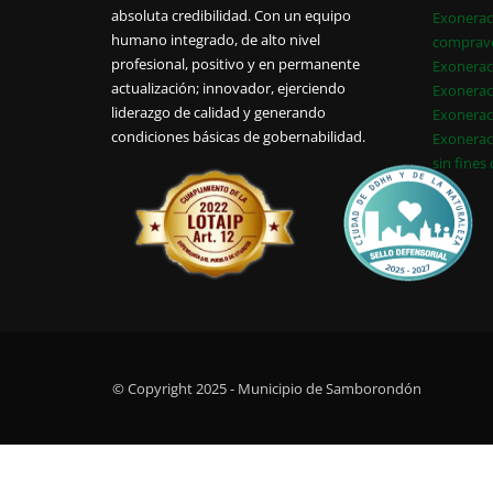
absoluta credibilidad. Con un equipo
Exonerac
humano integrado, de alto nivel
comprav
profesional, positivo y en permanente
Exonerac
actualización; innovador, ejerciendo
Exonerac
liderazgo de calidad y generando
Exonerac
condiciones básicas de gobernabilidad.
Exonerac
sin fines
© Copyright 2025 - Municipio de Samborondón