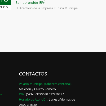
Samborondón-EP»
NOV
El Directorio de la Empresa Pública Municipal...
CONTACTOS
Palacio Municipal (cabecera cantonal)
Malecón y Calixto Romero
ón
PBX:
(593-4) 3725080 / 3725081 /
Horario de Atención:
Lunes a Viernes de
08:00 a 16:30