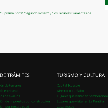
e’, ‘Suprema Corte’, ‘Segundo Rosero’ y ‘Los Terribles Diamantes de
 DE TRÁMITES
TURISMO Y CULTURA
ión de terrenos
Capital Ecuestre
de escrituras
Directorio Turístico
dos de avalúos
Lugares que visitar en Samborond
ión de impuestos por construcción
Lugares que visitar en La Puntilla
ión por tercera edad
Casa Museo