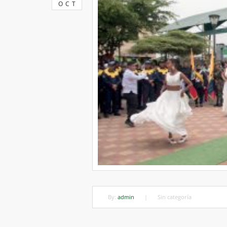
OCT
By:
admin
|
Sin categoría