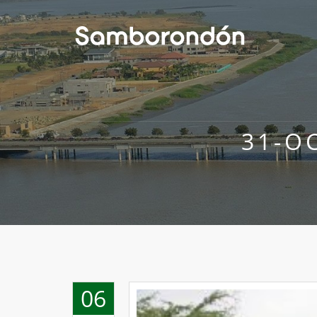
31-O
06