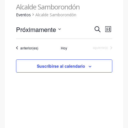
Alcalde Samborondón
Eventos
Alcalde Samborondón
Navegac
Naveg
Próximamente
Buscar
Lista
de
de
Seleccionar
vistas
fecha.
búsque
Eventos
anterior(es)
Hoy
Eventos
siguiente(s)
de
y
Event
vistas
Suscribirse al calendario
de
Eventos