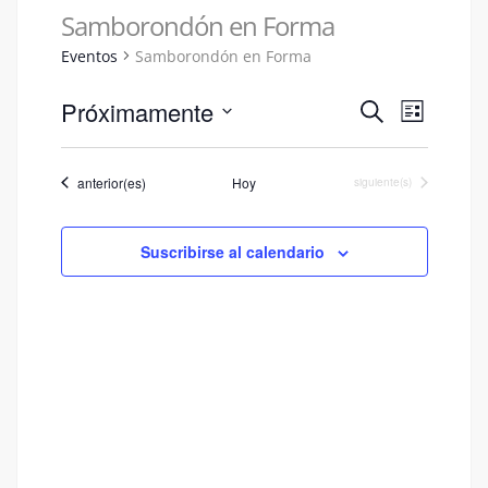
Samborondón en Forma
Eventos
Samborondón en Forma
Navegac
Naveg
Próximamente
Buscar
Lista
de
de
Seleccionar
vistas
fecha.
búsqued
Eventos
anterior(es)
Hoy
Eventos
siguiente(s)
de
y
Event
vistas
Suscribirse al calendario
de
Eventos