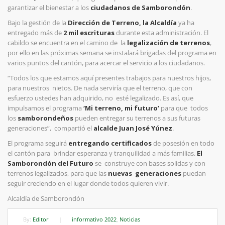
garantizar el bienestar a los
ciudadanos de Samborondón
.
Bajo la gestión de la
Dirección de Terreno,
la Alcaldía
ya ha
entregado más de
2
mil escrituras
durante esta administración. El
cabildo se encuentra en el camino de
la
legalización de terrenos
,
por ello en las próximas semana se instalará brigadas
del programa en
varios puntos del cantón, para acercar el servicio a los ciudadanos.
“Todos los que estamos aquí presentes trabajos para nuestros hijos,
para nuestros
nietos. De nada serviría que el terreno, que con
esfuerzo ustedes han adquirido, no
esté legalizado. Es así, que
impulsamos el programa
‘Mi terreno, mi futuro’
para que
todos
los
samborondeños
pueden entregar su terrenos a sus futuras
generaciones”,
compartió el
alcalde Juan José Yúnez
.
El programa seguirá
entregando certificados
de posesión en todo
el cantón para
brindar esperanza y tranquilidad a más familias
.
El
Samborondón del Futuro
se
construye con bases solidas y con
terrenos legalizados, para que las
nuevas
generaciones
puedan
seguir creciendo en el lugar donde todos quieren vivir.
Alcaldía de Samborondón
By:
Editor
|
informativo 2022
,
Noticias