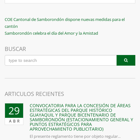
Navegación
Previous
COE Cantonal de Samborondón dispone nuevas medidas para el
Post
cantón
de
Next
Samborondón celebra el día del Amor y la Amistad
entradas
Post
BUSCAR
ARTICULOS RECIENTES
CONVOCATORIA PARA LA CONCESIÓN DE ÁREAS
29
ESTRATÉGICAS DEL PARQUE HISTÓRICO
GUAYAQUIL Y PARQUE BICENTENARIO DE
SAMBORONDÓN (ESTACIONAMIENTO GENERAL Y
ABR
PUNTOS ESTRATÉGICOS PARA
APROVECHAMIENTO PUBLICITARIO)
El presente reglamento tiene por objeto regular...