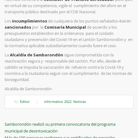
en virtud de su competencia, vigile el cumplimiento del aforo en el
transporte público destinado por el COE Nacional.
Los
incumplimientos
de cualquiera de los puntos señalados 4serán
sancionados
por
la
Comisaría Municipal
de acuerdo a los
presupuestos establecidos en la ordenanza
para el cuidado
ciudadano y prevención del Covid-19 en el cantón Samborondón y
en
la normativa aplicable subsidiariamente cuando fuere el caso.
La
Alcaldía de Samborondón
sigue comprometida con la
reactivación segura y responsable del cantón. Por ello, desde el
cabildo se impulsa la vacunación de refuerzo contra la Covid-19 y
conmina a la ciudadanía seguir con el cumplimiento de las normas de
bioseguridad.
Alcaldía de Samborondón
By:
Editor
|
informativo 2022
,
Noticias
Navegación
Previous
Samborondón realizó su primera convocatoria del programa
Post
municipal de desintoxicación
de
Next
Más de 100 personas recibieron sus certificados de posesión