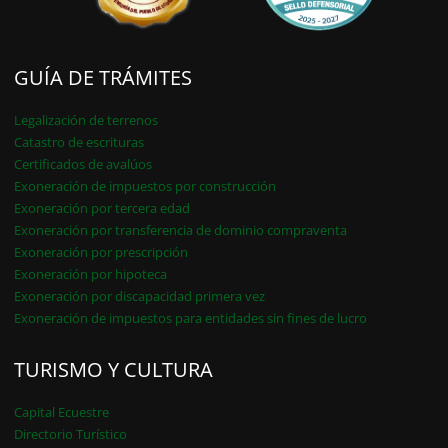
GUÍA DE TRÁMITES
Legalización de terrenos
Catastro de escrituras
Certificados de avalúos
Exoneración de impuestos por construcción
Exoneración por tercera edad
Exoneración por transferencia de dominio compraventa
Exoneración por prescripción
Exoneración por hipoteca
Exoneración por discapacidad primera vez
Exoneración de impuestos para entidades sin fines de lucro
TURISMO Y CULTURA
Capital Ecuestre
Directorio Turístico