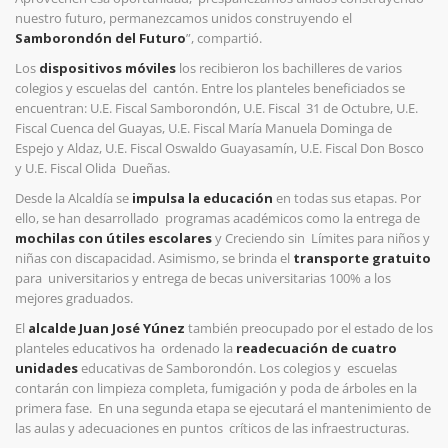
nuestro futuro, permanezcamos unidos construyendo el
Samborondón del Futuro
”, compartió.
Los
dispositivos móviles
los recibieron los bachilleres de varios
colegios y escuelas del cantón. Entre los planteles beneficiados se
encuentran: U.E. Fiscal Samborondón, U.E. Fiscal 31 de Octubre, U.E.
Fiscal Cuenca del Guayas, U.E. Fiscal María Manuela Dominga de
Espejo y Aldaz, U.E. Fiscal Oswaldo Guayasamín, U.E. Fiscal Don Bosco
y U.E. Fiscal Olida Dueñas.
Desde la Alcaldía se
impulsa la educación
en todas sus etapas. Por
ello, se han desarrollado programas académicos como la entrega de
mochilas con útiles escolares
y Creciendo sin Límites para niños y
niñas con discapacidad. Asimismo, se brinda el
transporte gratuito
para universitarios y entrega de becas universitarias 100% a los
mejores graduados.
El
alcalde Juan José Yúnez
también preocupado por el estado de los
planteles educativos ha ordenado la
readecuación de cuatro
unidades
educativas de Samborondón. Los colegios y escuelas
contarán con limpieza completa, fumigación y poda de árboles en la
primera fase. En una segunda etapa se ejecutará el mantenimiento de
las aulas y adecuaciones en puntos críticos de las infraestructuras.