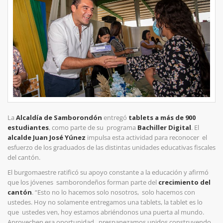
La
Alcaldía de Samborondón
entregó
tablets a más de 900
estudiantes
, como parte de su programa
Bachiller Digital
. El
alcalde Juan José Yúnez
impulsa esta actividad para reconocer el
esfuerzo de los graduados de las distintas unidades educativas fiscales
del cantón.
El burgomaestre ratificó su apoyo constante a la educación y afirmó
que los jóvenes samborondeños forman parte del
crecimiento del
cantón
. “Esto no lo hacemos solo nosotros, solo hacemos con
ustedes. Hoy no solamente entregamos una tablets, la tablet es lo
que ustedes ven, hoy estamos abriéndonos una puerta al mundo.
Aprovechen esa oportunidad, prespanezamos unidos construyendo