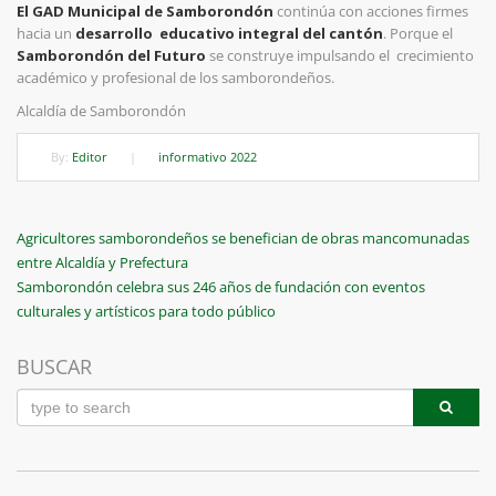
El GAD Municipal de Samborondón
continúa con acciones firmes
hacia un
desarrollo educativo integral del cantón
. Porque el
Samborondón del Futuro
se construye impulsando el crecimiento
académico y profesional de los samborondeños.
Alcaldía de Samborondón
By:
Editor
|
informativo 2022
Navegación
Previous
Agricultores samborondeños se benefician de obras mancomunadas
Post
entre Alcaldía y Prefectura
de
Next
Samborondón celebra sus 246 años de fundación con eventos
entradas
Post
culturales y artísticos para todo público
BUSCAR