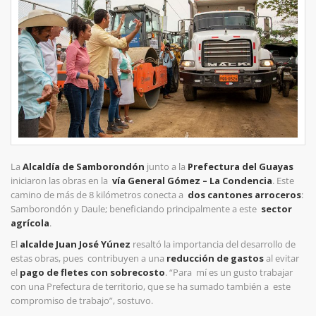
La
Alcaldía de Samborondón
junto a la
Prefectura del Guayas
iniciaron las obras en la
vía General Gómez – La Condencia
. Este
camino de más de 8 kilómetros conecta a
dos cantones arroceros
:
Samborondón y Daule; beneficiando principalmente a este
sector
agrícola
.
El
alcalde Juan José Yúnez
resaltó la importancia del desarrollo de
estas obras, pues contribuyen a una
reducción de gastos
al evitar
el
pago de fletes con sobrecosto
. “Para mí es un gusto trabajar
con una Prefectura de territorio, que se ha sumado también a este
compromiso de trabajo”, sostuvo.