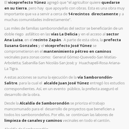
El
viceprefecto Yúnez
agregó que “el agricultor quiere
quedarse
en su tierra
, pero hay
que apoyarlo con obras. Esta es una obra muy
importante que va a servir a cerca de
14 recintos
directamente
y a
muchas comunidades indirectamente”.
Las miles de familias samborondeñas del sector se beneficiarán de un
doble riego asfáltico en las
vías La Delicia
y en el acceso al
sector
Ana Luisa
, en el
recinto Zapán
. A parte de esta obra, la
prefecta
Susana Gonzales
y el
viceprefecto José Yúnez
se
comprometieron en el
mantenimiento pétreo en caminos
vecinales para zonas como: General Gómez-Quevedo-San Matías-
Arboletta; Sabanilla-San Nicolás-San José; y Huachapelí-Rosa Ariana-
La Tigra.
A estas acciones se suma la ejecución de la
vía Samborondón-
Salitre
, para la cual el
alcalde Juan José Yúnez
entregó los estudios
correspondientes. Así, en un evento público, la prefecta aseguró el
desarrollo de la obra.
Desde la
Alcaldía de Samborondón
se prioriza el trabajo
mancomunado para el desarrollo de proyectos que beneficien a
todos los samborondeños. Por ello, se continúan las labores de
limpieza de canales y caminos
vecinales en todo el cantón.
Alcaldía de Samborondón