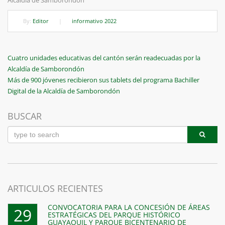
By:
Editor
|
informativo 2022
Navegación
Previous
Cuatro unidades educativas del cantón serán readecuadas por la
Post
Alcaldía de Samborondón
de
Next
Más de 900 jóvenes recibieron sus tablets del programa Bachiller
entradas
Post
Digital de la Alcaldía de Samborondón
BUSCAR
ARTICULOS RECIENTES
CONVOCATORIA PARA LA CONCESIÓN DE ÁREAS
29
ESTRATÉGICAS DEL PARQUE HISTÓRICO
GUAYAQUIL Y PARQUE BICENTENARIO DE