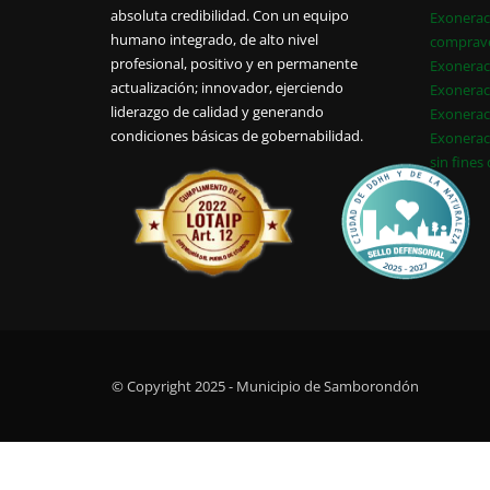
absoluta credibilidad. Con un equipo
Exonerac
humano integrado, de alto nivel
comprav
profesional, positivo y en permanente
Exonerac
actualización; innovador, ejerciendo
Exonerac
liderazgo de calidad y generando
Exonerac
condiciones básicas de gobernabilidad.
Exonerac
sin fines
© Copyright 2025 - Municipio de Samborondón