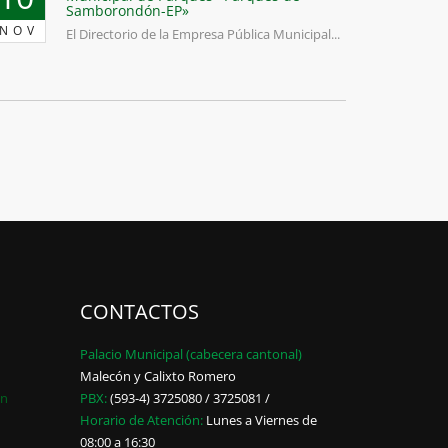
Samborondón-EP»
NOV
El Directorio de la Empresa Pública Municipal...
CONTACTOS
Palacio Municipal (cabecera cantonal)
Malecón y Calixto Romero
ón
PBX:
(593-4) 3725080 / 3725081 /
Horario de Atención:
Lunes a Viernes de
08:00 a 16:30