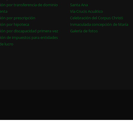
ión por transferencia de dominio
Santa Ana
enta
Vía Crucis Acuático
ión por prescripción
Celebración del Corpus Christi
ión por hipoteca
Inmaculada concepción de María
ión por discapacidad primera vez
Galería de fotos
ión de impuestos para entidades
 de lucro