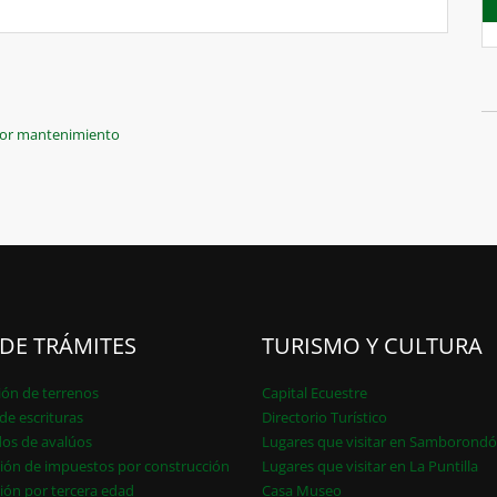
 por mantenimiento
 DE TRÁMITES
TURISMO Y CULTURA
ión de terrenos
Capital Ecuestre
de escrituras
Directorio Turístico
dos de avalúos
Lugares que visitar en Samborond
ión de impuestos por construcción
Lugares que visitar en La Puntilla
ión por tercera edad
Casa Museo