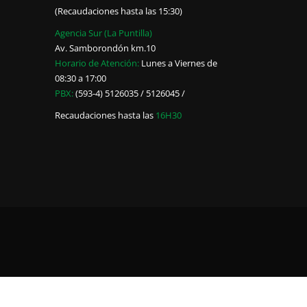
(Recaudaciones hasta las 15:30)
Agencia Sur (La Puntilla)
Av. Samborondón km.10
Horario de Atención:
Lunes a Viernes de
08:30 a 17:00
PBX:
(593-4) 5126035 / 5126045 /
Recaudaciones hasta las
16H30