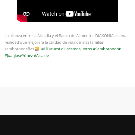
La alianza entre la Alcaldía y el Banco de Alimentos DIAKONÍA es una
realidad que mejorará la calidad de vida de más familias
samborondeñas
.
#ElFuturoLoHacemosJuntos
#Samborondón
#JuanJoséYúnez
#Alcalde