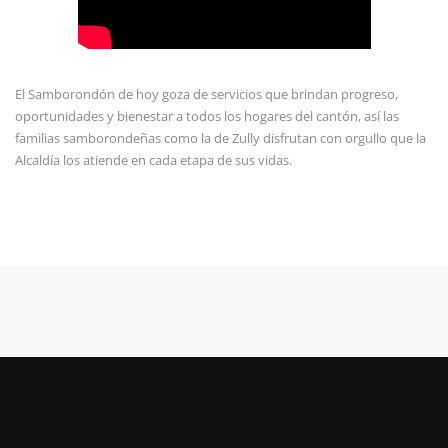
El Samborondón de hoy goza de servicios que brindan progreso,
oportunidades y bienestar a todos los hogares del cantón, así las
familias samborondeñas como la de Zully disfrutan con orgullo que la
Alcaldía los atiende en cada etapa de sus vidas.