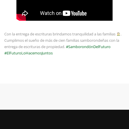
Con la entrega de escrituras brindamos tranquilidad a las familias
.
Cumplimos el sueño de más de cien familias samborondeñas con la
entrega de escrituras de propiedad.
#SamborondónDelFuturo
#ElFuturoLoHacemosJuntos