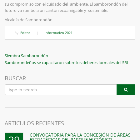
su compromiso con el cuidado del ambiente. El Samborondón del
futuro va rumbo a un cantón ecoamigable y sostenible.
Alcaldía de Samborondón
By:
Editor
|
informativo 2021
Navegación
Previous
Siembra Samborondón
Post
Next
Samborondeños se capacitaron sobre los deberes formales del SRI
de
Post
entradas
BUSCAR
ARTICULOS RECIENTES
CONVOCATORIA PARA LA CONCESIÓN DE ÁREAS
29
ESTRATÉGICAS DEL PARQUE HISTÓRICO