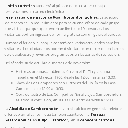
El
sitio turístico
atenderá al público de 10:00 a 17:00, bajo
reservaciones al
correo electrónico
reservasparquehistorico@samborondon.gob.ec
. La solicitud
de reserva es un requerimiento para calcular el aforo de cada grupo
que visita el
parque, que tendrá un límite de 10 personas. Los
visitantes podrán ingresar de
forma gratuita con un guía del parque.
Durante el feriado, el parque contará con varias actividades para los
visitantes.
Los ciudadanos podrán disfrutar de un recorrido en la zona
de vida silvestre y
eventos programados en las zonas de recreación.
Del sábado 30 de octubre al martes 2 de novembre:
Historias urbanas, ambientación con el TinTín y la dama
Tapada, en el
Malecón 1900, desde las 12:00 hasta las 13:00.
Show de Los Compadres con Historias del TinTín en la Casa
Campesina,
de 13:00 a 13:30.
Obra de teatro de Los Compadres: ‘En el viaje a Samborondón,
se armó
la confusión’, en la Cas Haciendo de 14:00 a 15:00.
La
Alcaldía de Samborondón
invita al público en general a celebrar
el feriado en
el cantón, que también cuenta con la
Terraza
Gastronómica
en
Buijo Histórico
y
en la
cabecera cantonal
.