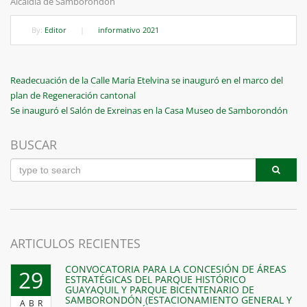
Alcaldía de Samborondón
By:
Editor
|
informativo 2021
Navegación
Previous
Readecuación de la Calle María Etelvina se inauguró en el marco del
Post
plan de Regeneración cantonal
de
Next
Se inauguró el Salón de Exreinas en la Casa Museo de Samborondón
entradas
Post
BUSCAR
ARTICULOS RECIENTES
CONVOCATORIA PARA LA CONCESIÓN DE ÁREAS
29
ESTRATÉGICAS DEL PARQUE HISTÓRICO
GUAYAQUIL Y PARQUE BICENTENARIO DE
SAMBORONDÓN (ESTACIONAMIENTO GENERAL Y
ABR