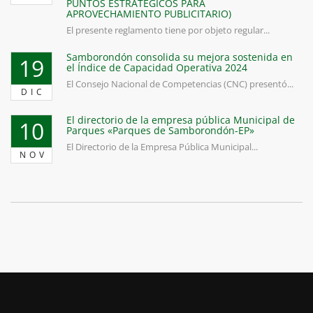
PUNTOS ESTRATÉGICOS PARA
APROVECHAMIENTO PUBLICITARIO)
El presente reglamento tiene por objeto regular...
Samborondón consolida su mejora sostenida en
19
el Índice de Capacidad Operativa 2024
El Consejo Nacional de Competencias (CNC) presentó...
DIC
El directorio de la empresa pública Municipal de
10
Parques «Parques de Samborondón-EP»
El Directorio de la Empresa Pública Municipal...
NOV