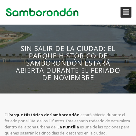
SIN SALIR DE LA CIUDAD: EL
PARQUE HISTÓRICO DE
SAMBORONDÓN ESTARÁ
ABIERTA DURANTE EL FERIADO
DE NOVIEMBRE
El
Parque Histórico de Samborondón
estará abierto durante el
feriado por el Día de los Difuntos. Este espacio rodeado de naturaleza
dentro de la zona urbana de
La Puntilla
es una de las opciones para
quienes pasarán los cinco días de descanso en la ciudad.