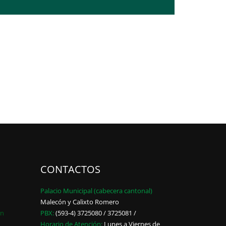
CONTACTOS
Palacio Municipal (cabecera cantonal)
Malecón y Calixto Romero
ón
PBX:
(593-4) 3725080 / 3725081 /
Horario de Atención:
Lunes a Viernes de