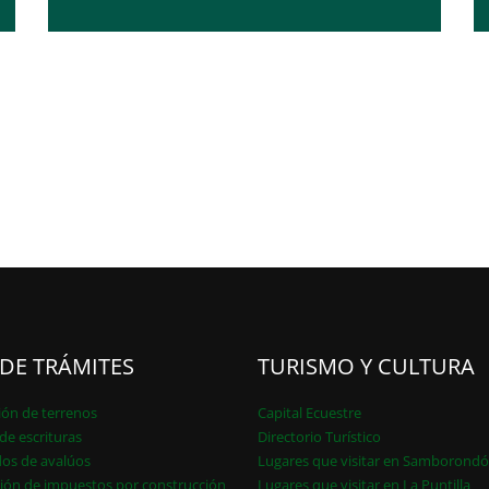
 DE TRÁMITES
TURISMO Y CULTURA
ión de terrenos
Capital Ecuestre
de escrituras
Directorio Turístico
dos de avalúos
Lugares que visitar en Samborond
ión de impuestos por construcción
Lugares que visitar en La Puntilla