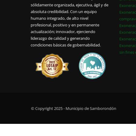
sólidamente organizada, ejecutiva, ágil y de
Exonerac
absoluta credibilidad. Con un equipo
Exonerac
humano integrado, de alto nivel
comprav
profesional, positivo y en permanente
Exonerac
actualización; innovador, ejerciendo
Exonerac
liderazgo de calidad y generando
Exonerac
condiciones básicas de gobernabilidad.
Exonerac
sin fines
© Copyright 2025 - Municipio de Samborondón