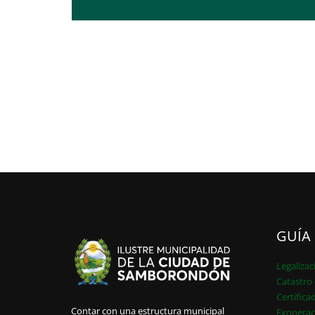
GUÍA
Legalizac
Catastro 
Certifica
Contar con una estructura municipal
Exonerac