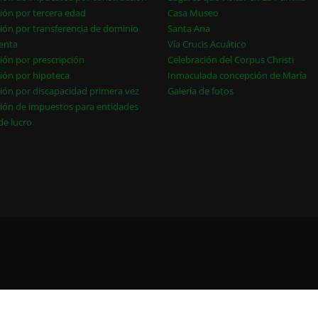
ión por tercera edad
Casa Museo
ión por transferencia de dominio
Santa Ana
enta
Vía Crucis Acuático
ión por prescripción
Celebración del Corpus Christi
ión por hipoteca
Inmaculada concepción de María
ión por discapacidad primera vez
Galería de fotos
ión de impuestos para entidades
 de lucro