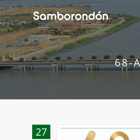
68-
27