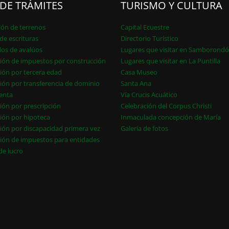
 DE TRÁMITES
TURISMO Y CULTURA
ión de terrenos
Capital Ecuestre
de escrituras
Directorio Turístico
dos de avalúos
Lugares que visitar en Samborond
ión de impuestos por construcción
Lugares que visitar en La Puntilla
ión por tercera edad
Casa Museo
ión por transferencia de dominio
Santa Ana
enta
Vía Crucis Acuático
ión por prescripción
Celebración del Corpus Christi
ión por hipoteca
Inmaculada concepción de María
ión por discapacidad primera vez
Galería de fotos
ión de impuestos para entidades
 de lucro