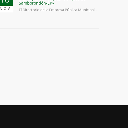
Samborondón-EP»
NOV
El Directorio de la Empresa Pública Municipal...