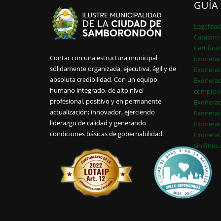
GUÍA
Legalizac
Catastro 
Certifica
Contar con una estructura municipal
Exonerac
sólidamente organizada, ejecutiva, ágil y de
Exonerac
absoluta credibilidad. Con un equipo
Exonerac
humano integrado, de alto nivel
comprav
profesional, positivo y en permanente
Exonerac
actualización; innovador, ejerciendo
Exonerac
liderazgo de calidad y generando
Exonerac
condiciones básicas de gobernabilidad.
Exonerac
sin fines