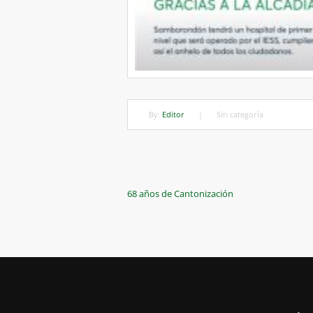
By:
Editor
|
Sin categoría
Navegación
Previous
68 años de Cantonización
Post
de
entradas