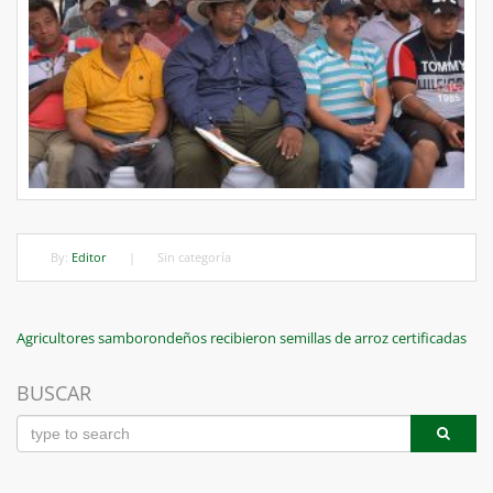
By:
Editor
|
Sin categoría
Navegación
Previous
Agricultores samborondeños recibieron semillas de arroz certificadas
Post
de
BUSCAR
entradas