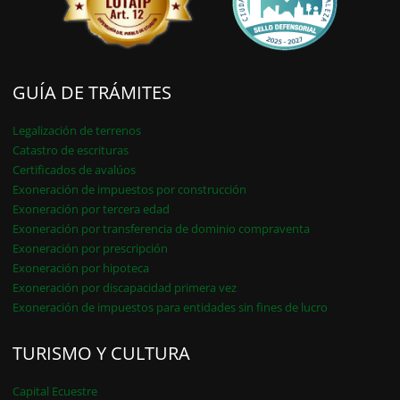
GUÍA DE TRÁMITES
Legalización de terrenos
Catastro de escrituras
Certificados de avalúos
Exoneración de impuestos por construcción
Exoneración por tercera edad
Exoneración por transferencia de dominio compraventa
Exoneración por prescripción
Exoneración por hipoteca
Exoneración por discapacidad primera vez
Exoneración de impuestos para entidades sin fines de lucro
TURISMO Y CULTURA
Capital Ecuestre