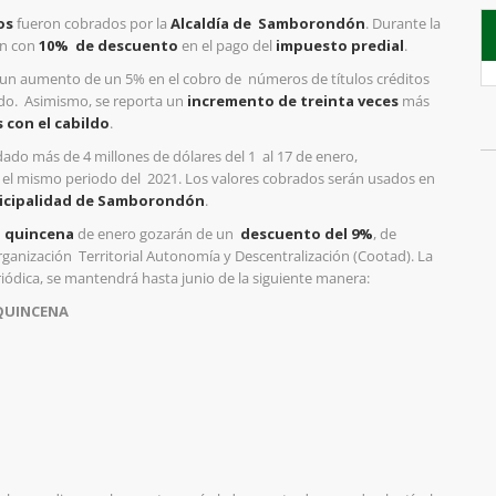
os
fueron cobrados por la
Alcaldía de Samborondón
. Durante la
on con
10% de descuento
en el pago del
impuesto predial
.
ra un aumento de un 5% en el cobro de números de títulos créditos
ado. Asimismo, se reporta un
incremento de treinta veces
más
 con el cabildo
.
ado más de 4 millones de dólares del 1 al 17 de enero,
 el mismo periodo del 2021. Los valores cobrados serán usados en
cipalidad de Samborondón
.
 quincena
de enero gozarán de un
descuento del 9%
, de
Organización
Territorial Autonomía y Descentralización (Cootad). La
iódica, se mantendrá hasta junio de la siguiente manera:
QUINCENA