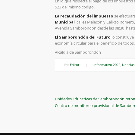
En lo que respecta al pago de los impuestos a
523 del mismo código.
La recaudación del impuesto
se efectuará
Municipal
, calles Malecón y Calixto Romero,
Avenida Samborondón desde las 08:30 hasta l
El Samborondón del Futuro
lo construye 
economía circular para el beneficio de todos
Alcaldía de Samborondón
By:
Editor
|
informativo 2022
,
Noticias
Navegación
Previous
Unidades Educativas de Samborondón retoma
Post
Next
Centro de monitoreo provisional de Sambor
de
Post
entradas