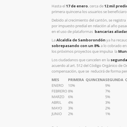
Hasta el
17 de enero
, cerca de
12 mil predi
primera quincena los usuarios se beneficiar
Debido al crecimiento del cantón, se regist
por impuesto predial en relación al año pas
en el uso de plataformas
bancarias aliadas
La
Alcaldía de Samborondón
ya ha recaud
sobrepasando con un 8%
a lo cobrado en
los próximos proyectos que impulsa la
Muni
Los ciudadanos que cancelen en la
segunda
acuerdo al art. 512 del Código Orgánico de 
compensación, que se
reducirá de forma per
MES
PRIMERA QUINCENA
SEGUNDA 
ENERO
10%
9%
FEBRERO
8%
7%
MARZO
6%
5%
ABRIL
4%
3%
MAYO
3%
2%
JUNIO
2%
1%