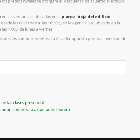
 los predios rurales se otorgará el descuento de acuerdo al artículo
 en las ventanillas ubicadas en la
planta baja del edificio
 desde las 08:00 hasta las 16:30, y en la Agencia Sur, ubicada en la
as 17:00, de lunes a viernes.
todos los samborondeños. La Alcaldía apuesta por una inversión de
.
n las clases presencial
ondón comenzará a operar en febrero