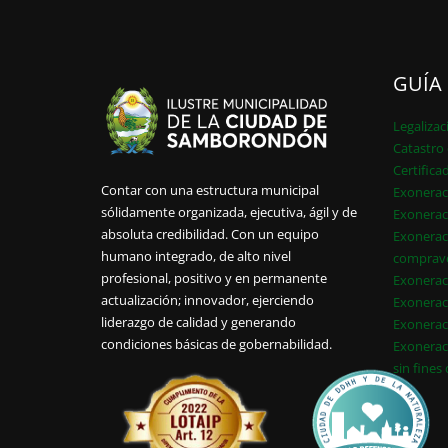
GUÍA
Legalizac
Catastro 
Certifica
Contar con una estructura municipal
Exonerac
sólidamente organizada, ejecutiva, ágil y de
Exonerac
absoluta credibilidad. Con un equipo
Exonerac
humano integrado, de alto nivel
comprav
profesional, positivo y en permanente
Exonerac
actualización; innovador, ejerciendo
Exonerac
liderazgo de calidad y generando
Exonerac
condiciones básicas de gobernabilidad.
Exonerac
sin fines