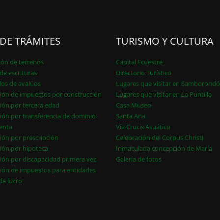
 DE TRÁMITES
TURISMO Y CULTURA
ión de terrenos
Capital Ecuestre
de escrituras
Directorio Turístico
dos de avalúos
Lugares que visitar en Samborond
ión de impuestos por construcción
Lugares que visitar en La Puntilla
ión por tercera edad
Casa Museo
ión por transferencia de dominio
Santa Ana
enta
Vía Crucis Acuático
ión por prescripción
Celebración del Corpus Christi
ión por hipoteca
Inmaculada concepción de María
ión por discapacidad primera vez
Galería de fotos
ión de impuestos para entidades
 de lucro