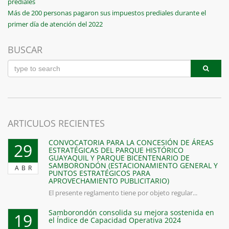
Post
prediales
de
Next
Más de 200 personas pagaron sus impuestos prediales durante el
entradas
Post
primer día de atención del 2022
BUSCAR
ARTICULOS RECIENTES
CONVOCATORIA PARA LA CONCESIÓN DE ÁREAS
29
ESTRATÉGICAS DEL PARQUE HISTÓRICO
GUAYAQUIL Y PARQUE BICENTENARIO DE
SAMBORONDÓN (ESTACIONAMIENTO GENERAL Y
ABR
PUNTOS ESTRATÉGICOS PARA
APROVECHAMIENTO PUBLICITARIO)
El presente reglamento tiene por objeto regular...
Samborondón consolida su mejora sostenida en
19
el Índice de Capacidad Operativa 2024