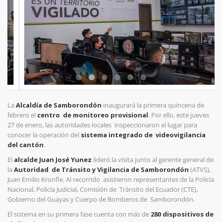
La
Alcaldía de Samborondón
inaugurará la primera quincena de
febrero el
centro de monitoreo provisional
. Por ello, este jueves
27 de enero, las autoridades locales inspeccionaron el lugar para
conocer la operación del
sistema integrado de videovigilancia
del cantón
.
El
alcalde Juan José Yunez
lideró la visita junto al gerente general de
la
Autoridad de Tránsito y Vigilancia de Samborondón
(ATVS),
Juan Emilio Kronfle. Al recorrido asistieron representantes de la Policía
Nacional, Policía Judicial, Comisión de Tránsito del Ecuador (CTE),
Gobierno del Guayas y Cuerpo de Bomberos de Samborondón.
El sistema en su primera fase cuenta con más de
280 dispositivos de