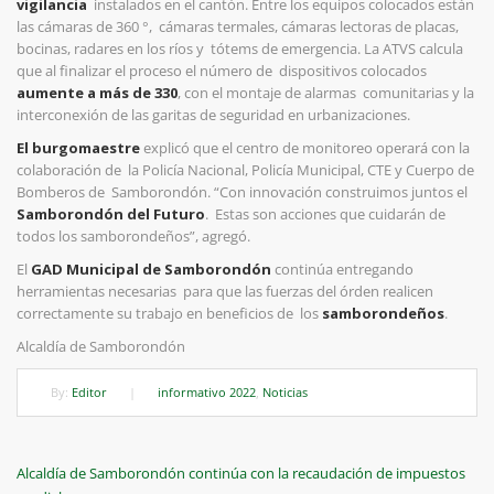
vigilancia
instalados en el cantón. Entre los equipos colocados están
las cámaras de 360 °, cámaras termales, cámaras lectoras de placas,
bocinas, radares en los ríos y tótems de emergencia. La ATVS calcula
que al finalizar el proceso el número de dispositivos colocados
aumente a más de 330
, con el montaje de alarmas comunitarias y la
interconexión de las garitas de seguridad en urbanizaciones.
El burgomaestre
explicó que el centro de monitoreo operará con la
colaboración de la Policía Nacional, Policía Municipal, CTE y Cuerpo de
Bomberos de Samborondón. “Con innovación construimos juntos el
Samborondón del Futuro
. Estas son acciones que cuidarán de
todos los samborondeños”, agregó.
El
GAD Municipal de Samborondón
continúa entregando
herramientas necesarias para que las fuerzas del órden realicen
correctamente su trabajo en beneficios de los
samborondeños
.
Alcaldía de Samborondón
By:
Editor
|
informativo 2022
,
Noticias
Navegación
Previous
Alcaldía de Samborondón continúa con la recaudación de impuestos