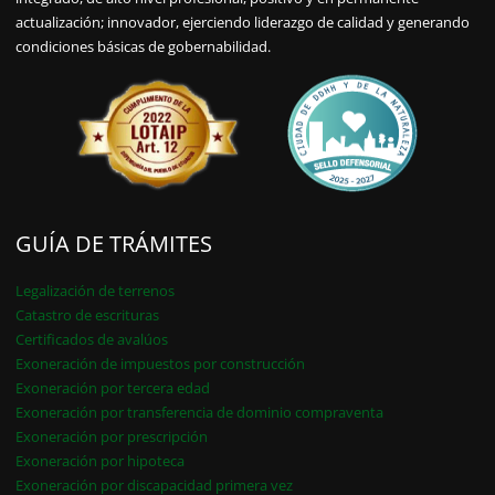
actualización; innovador, ejerciendo liderazgo de calidad y generando
condiciones básicas de gobernabilidad.
GUÍA DE TRÁMITES
Legalización de terrenos
Catastro de escrituras
Certificados de avalúos
Exoneración de impuestos por construcción
Exoneración por tercera edad
Exoneración por transferencia de dominio compraventa
Exoneración por prescripción
Exoneración por hipoteca
Exoneración por discapacidad primera vez