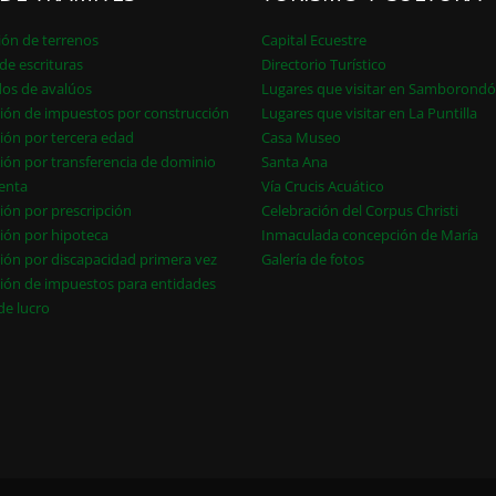
ión de terrenos
Capital Ecuestre
de escrituras
Directorio Turístico
dos de avalúos
Lugares que visitar en Samborond
ión de impuestos por construcción
Lugares que visitar en La Puntilla
ión por tercera edad
Casa Museo
ión por transferencia de dominio
Santa Ana
enta
Vía Crucis Acuático
ión por prescripción
Celebración del Corpus Christi
ión por hipoteca
Inmaculada concepción de María
ión por discapacidad primera vez
Galería de fotos
ión de impuestos para entidades
 de lucro