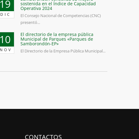
19
sostenida en el Índice de Capacidad
Operativa 2024
DIC
El Consejo Nacional de Competencias (CNC)
presentó...
El directorio de la empresa pública
10
Municipal de Parques «Parques de
Samborondón-EP»
NOV
El Directorio de la Empresa Pública Municipal...
CONTACTOS