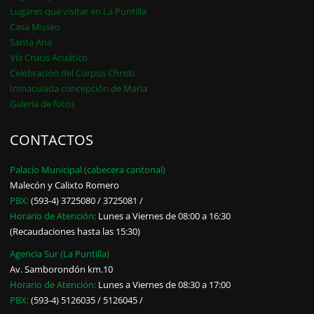
Lugares que visitar en La Puntilla
Casa Museo
Santa Ana
Vía Crucis Acuático
Celebración del Corpus Christi
Inmaculada concepción de María
Galería de fotos
CONTACTOS
Palacio Municipal (cabecera cantonal)
Malecón y Calixto Romero
PBX:
(593-4) 3725080 / 3725081 /
Horario de Atención:
Lunes a Viernes de 08:00 a 16:30
(Recaudaciones hasta las 15:30)
Agencia Sur (La Puntilla)
Av. Samborondón km.10
Horario de Atención:
Lunes a Viernes de 08:30 a 17:00
PBX:
(593-4) 5126035 / 5126045 /