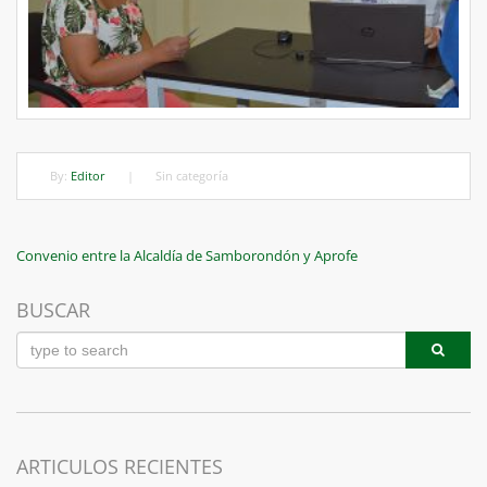
By:
Editor
|
Sin categoría
Navegación
Previous
Convenio entre la Alcaldía de Samborondón y Aprofe
Post
de
BUSCAR
entradas
ARTICULOS RECIENTES