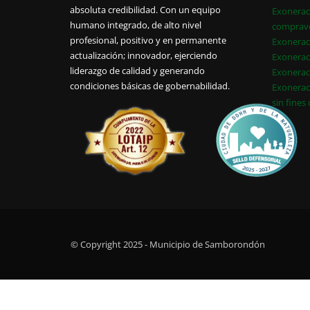
absoluta credibilidad. Con un equipo
Exonerac
humano integrado, de alto nivel
comprav
profesional, positivo y en permanente
Exonerac
actualización; innovador, ejerciendo
Exonerac
liderazgo de calidad y generando
Exonerac
condiciones básicas de gobernabilidad.
Exonerac
sin fines
© Copyright 2025 - Municipio de Samborondón