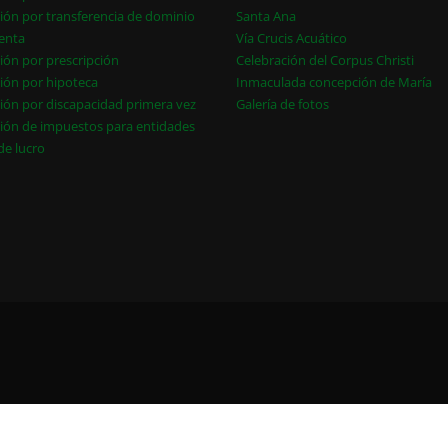
ión por transferencia de dominio
Santa Ana
enta
Vía Crucis Acuático
ión por prescripción
Celebración del Corpus Christi
ión por hipoteca
Inmaculada concepción de María
ión por discapacidad primera vez
Galería de fotos
ión de impuestos para entidades
 de lucro