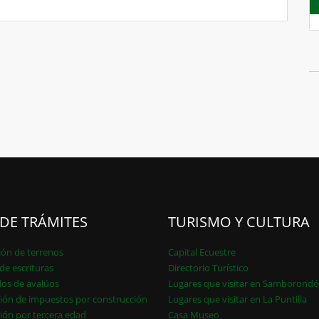
 DE TRÁMITES
TURISMO Y CULTURA
ión de terrenos
Capital Ecuestre
de escrituras
Directorio Turístico
dos de avalúos
Lugares que visitar en Samborond
ión de impuestos por construcción
Lugares que visitar en La Puntilla
ión por tercera edad
Casa Museo