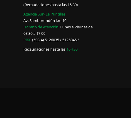
(Recaudaciones hasta las 15:30)
Agencia Sur (La Puntilla)
Av. Samborondón km.10
Horario de Atención:
Lunes a Viernes de
08:30 a 17:00
PBX:
(593-4) 5126035 / 5126045 /
Recaudaciones hasta las
16H30