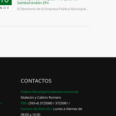
Samborondón-EP»
NOV
El Directorio de la Empresa Pública Municipal...
CONTACTOS
Palacio Municipal (cabecera cantonal)
Malecón y Calixto Romero
ón
PBX:
(593-4) 3725080 / 3725081 /
Horario de Atención:
Lunes a Viernes de
08:00 a 16:30