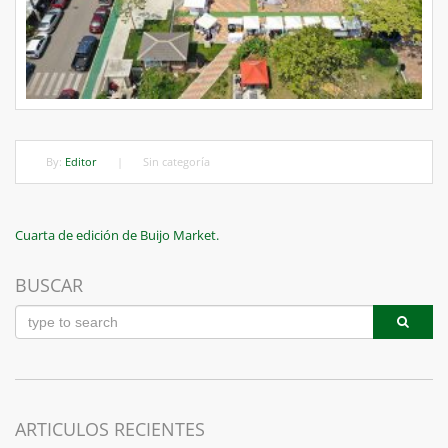
By:
Editor
|
Sin categoría
Navegación
Previous
Cuarta de edición de Buijo Market.
Post
de
BUSCAR
entradas
ARTICULOS RECIENTES