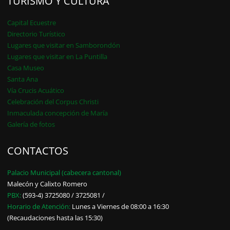
TURISMO Y CULTURA
Capital Ecuestre
Directorio Turístico
Lugares que visitar en Samborondón
Lugares que visitar en La Puntilla
Casa Museo
Santa Ana
Vía Crucis Acuático
Celebración del Corpus Christi
Inmaculada concepción de María
Galería de fotos
CONTACTOS
Palacio Municipal (cabecera cantonal)
Malecón y Calixto Romero
PBX:
(593-4) 3725080 / 3725081 /
Horario de Atención:
Lunes a Viernes de 08:00 a 16:30
(Recaudaciones hasta las 15:30)