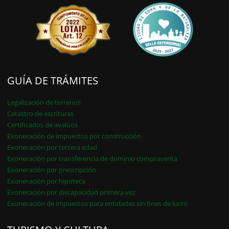
GUÍA DE TRÁMITES
Legalización de terrenos
Catastro de escrituras
Certificados de avalúos
Exoneración de impuestos por construcción
Exoneración por tercera edad
Exoneración por transferencia de dominio compraventa
Exoneración por prescripción
Exoneración por hipoteca
Exoneración por discapacidad primera vez
Exoneración de impuestos para entidades sin fines de lucro