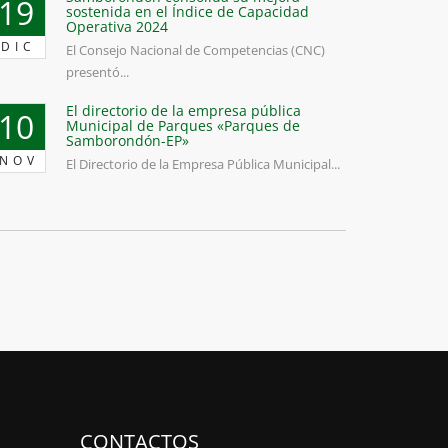
19
sostenida en el Índice de Capacidad
Operativa 2024
DIC
El Consejo Nacional de Competencias (CNC)
presentó...
El directorio de la empresa pública
10
Municipal de Parques «Parques de
Samborondón-EP»
NOV
El Directorio de la Empresa Pública Municipal...
CONTACTOS