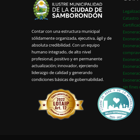
Legalizac
Catastro 
Certifica
Contar con una estructura municipal
Exonerac
sólidamente organizada, ejecutiva, ágil y de
Exonerac
absoluta credibilidad. Con un equipo
Exonerac
humano integrado, de alto nivel
comprav
profesional, positivo y en permanente
Exonerac
actualización; innovador, ejerciendo
Exonerac
liderazgo de calidad y generando
Exonerac
condiciones básicas de gobernabilidad.
Exonerac
sin fines