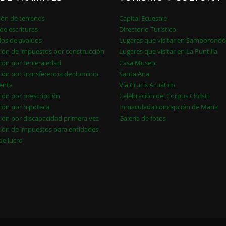
ión de terrenos
Capital Ecuestre
de escrituras
Directorio Turístico
dos de avalúos
Lugares que visitar en Samborond
ión de impuestos por construcción
Lugares que visitar en La Puntilla
ión por tercera edad
Casa Museo
ión por transferencia de dominio
Santa Ana
enta
Vía Crucis Acuático
ión por prescripción
Celebración del Corpus Christi
ión por hipoteca
Inmaculada concepción de María
ión por discapacidad primera vez
Galería de fotos
ión de impuestos para entidades
 de lucro