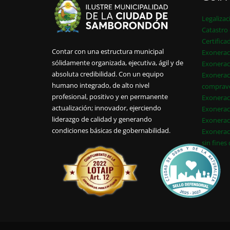
Legalizac
Catastro 
Certifica
Contar con una estructura municipal
Exonerac
sólidamente organizada, ejecutiva, ágil y de
Exonerac
absoluta credibilidad. Con un equipo
Exonerac
humano integrado, de alto nivel
comprav
profesional, positivo y en permanente
Exonerac
actualización; innovador, ejerciendo
Exonerac
liderazgo de calidad y generando
Exonerac
condiciones básicas de gobernabilidad.
Exonerac
sin fines