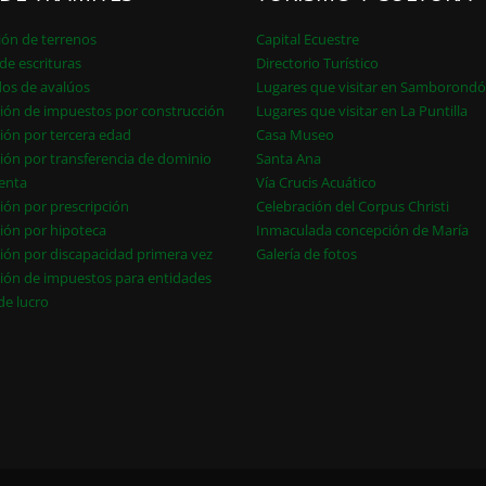
ión de terrenos
Capital Ecuestre
de escrituras
Directorio Turístico
dos de avalúos
Lugares que visitar en Samborond
ión de impuestos por construcción
Lugares que visitar en La Puntilla
ión por tercera edad
Casa Museo
ión por transferencia de dominio
Santa Ana
enta
Vía Crucis Acuático
ión por prescripción
Celebración del Corpus Christi
ión por hipoteca
Inmaculada concepción de María
ión por discapacidad primera vez
Galería de fotos
ión de impuestos para entidades
 de lucro