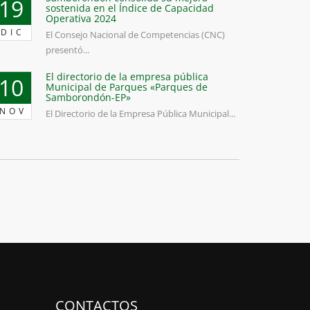
19
sostenida en el Índice de Capacidad
Operativa 2024
DIC
El Consejo Nacional de Competencias (CNC)
presentó...
El directorio de la empresa pública
10
Municipal de Parques «Parques de
Samborondón-EP»
NOV
El Directorio de la Empresa Pública Municipal...
CONTACTOS