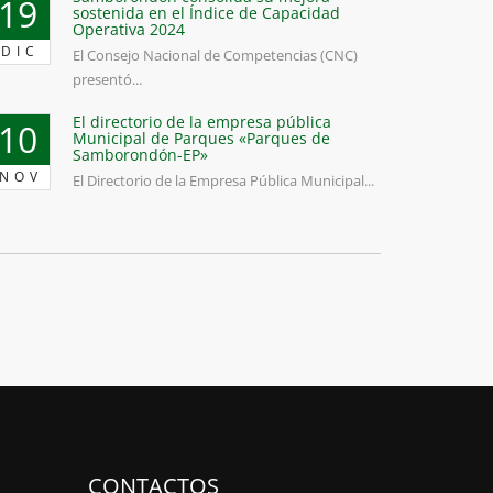
19
sostenida en el Índice de Capacidad
Operativa 2024
DIC
El Consejo Nacional de Competencias (CNC)
presentó...
El directorio de la empresa pública
10
Municipal de Parques «Parques de
Samborondón-EP»
NOV
El Directorio de la Empresa Pública Municipal...
CONTACTOS