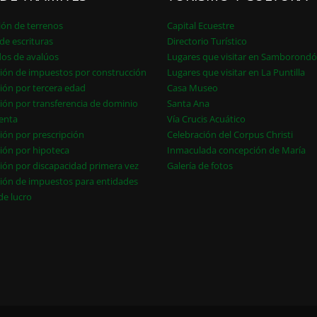
ión de terrenos
Capital Ecuestre
de escrituras
Directorio Turístico
dos de avalúos
Lugares que visitar en Samborond
ión de impuestos por construcción
Lugares que visitar en La Puntilla
ión por tercera edad
Casa Museo
ión por transferencia de dominio
Santa Ana
enta
Vía Crucis Acuático
ión por prescripción
Celebración del Corpus Christi
ión por hipoteca
Inmaculada concepción de María
ión por discapacidad primera vez
Galería de fotos
ión de impuestos para entidades
 de lucro