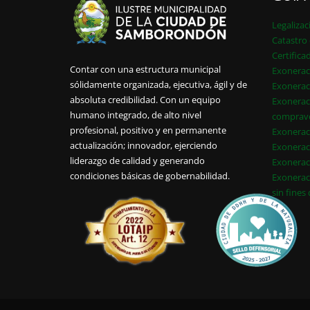
Legalizac
Catastro 
Certifica
Contar con una estructura municipal
Exonerac
sólidamente organizada, ejecutiva, ágil y de
Exonerac
absoluta credibilidad. Con un equipo
Exonerac
humano integrado, de alto nivel
comprav
profesional, positivo y en permanente
Exonerac
actualización; innovador, ejerciendo
Exonerac
liderazgo de calidad y generando
Exonerac
condiciones básicas de gobernabilidad.
Exonerac
sin fines