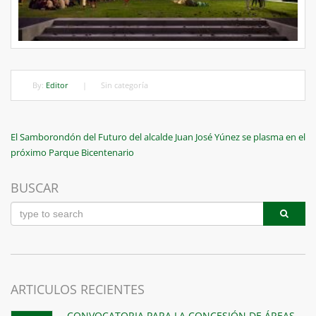
By:
Editor
|
Sin categoría
Navegación
Previous
El Samborondón del Futuro del alcalde Juan José Yúnez se plasma en el
Post
próximo Parque Bicentenario
de
entradas
BUSCAR
ARTICULOS RECIENTES
CONVOCATORIA PARA LA CONCESIÓN DE ÁREAS