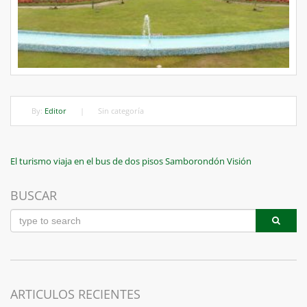
By:
Editor
|
Sin categoría
Navegación
Previous
El turismo viaja en el bus de dos pisos Samborondón Visión
Post
de
BUSCAR
entradas
ARTICULOS RECIENTES