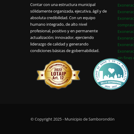
Contar con una estructura municipal
Exonerac
sólidamente organizada, ejecutiva, ágil y de
Exonerac
absoluta credibilidad. Con un equipo
Exonerac
humano integrado, de alto nivel
comprav
profesional, positivo y en permanente
Exonerac
actualización; innovador, ejerciendo
Exonerac
liderazgo de calidad y generando
Exonerac
condiciones básicas de gobernabilidad.
Exonerac
sin fines
© Copyright 2025 - Municipio de Samborondón