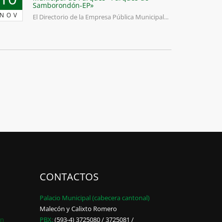
Samborondón-EP»
NOV
El Directorio de la Empresa Pública Municipal...
CONTACTOS
Palacio Municipal (cabecera cantonal)
Malecón y Calixto Romero
ón
PBX:
(593-4) 3725080 / 3725081 /