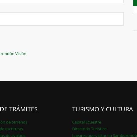
borondón Visión
 DE TRÁMITES
TURISMO Y CULTURA
ión de terrenos
Capital Ecuestre
de escrituras
Directorio Turístico
dos de avalúos
Lugares que visitar en Samborond