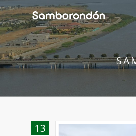
SA
13