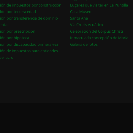
ión de impuestos por construcción
Lugares que visitar en La Puntilla
ión por tercera edad
Casa Museo
ión por transferencia de dominio
Santa Ana
enta
Vía Crucis Acuático
ión por prescripción
Celebración del Corpus Christi
ión por hipoteca
Inmaculada concepción de María
ión por discapacidad primera vez
Galería de fotos
ión de impuestos para entidades
 de lucro