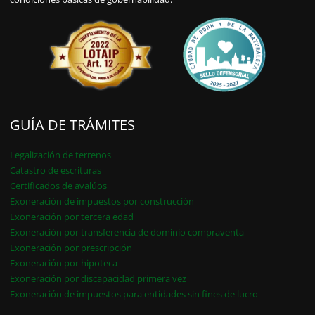
GUÍA DE TRÁMITES
Legalización de terrenos
Catastro de escrituras
Certificados de avalúos
Exoneración de impuestos por construcción
Exoneración por tercera edad
Exoneración por transferencia de dominio compraventa
Exoneración por prescripción
Exoneración por hipoteca
Exoneración por discapacidad primera vez
Exoneración de impuestos para entidades sin fines de lucro