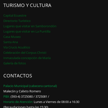
TURISMO Y CULTURA
Capital Ecuestre
Directorio Turístico
Lugares que visitar en Samborondón
Lugares que visitar en La Puntilla
Casa Museo
Santa Ana
Vía Crucis Acuático
Celebración del Corpus Christi
Inmaculada concepción de María
Galería de fotos
CONTACTOS
Palacio Municipal (cabecera cantonal)
Malecón y Calixto Romero
PBX:
(593-4) 3725080 / 3725081 /
Horario de Atención:
Lunes a Viernes de 08:00 a 16:30
(Recaudaciones hasta las 15:30)