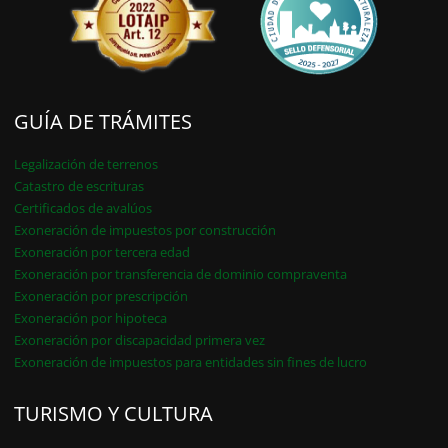
GUÍA DE TRÁMITES
Legalización de terrenos
Catastro de escrituras
Certificados de avalúos
Exoneración de impuestos por construcción
Exoneración por tercera edad
Exoneración por transferencia de dominio compraventa
Exoneración por prescripción
Exoneración por hipoteca
Exoneración por discapacidad primera vez
Exoneración de impuestos para entidades sin fines de lucro
TURISMO Y CULTURA