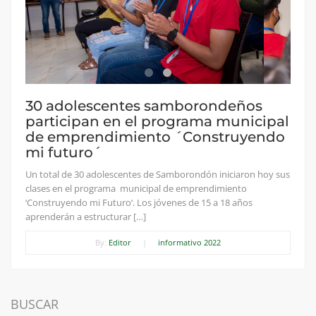
30 adolescentes samborondeños
participan en el programa municipal
de emprendimiento ´Construyendo
mi futuro´
Un total de 30 adolescentes de Samborondón iniciaron hoy sus
clases en el programa municipal de emprendimiento
‘Construyendo mi Futuro‘. Los jóvenes de 15 a 18 años
aprenderán a estructurar […]
By:
Editor
|
informativo 2022
BUSCAR