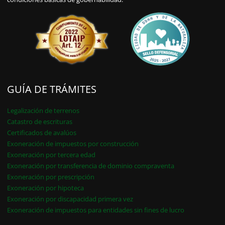
GUÍA DE TRÁMITES
Legalización de terrenos
Catastro de escrituras
Certificados de avalúos
Exoneración de impuestos por construcción
Exoneración por tercera edad
Exoneración por transferencia de dominio compraventa
Exoneración por prescripción
Exoneración por hipoteca
Exoneración por discapacidad primera vez
Exoneración de impuestos para entidades sin fines de lucro