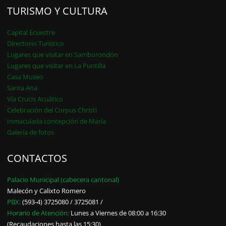
TURISMO Y CULTURA
Capital Ecuestre
Directorio Turístico
Lugares que visitar en Samborondón
Lugares que visitar en La Puntilla
Casa Museo
Santa Ana
Vía Crucis Acuático
Celebración del Corpus Christi
Inmaculada concepción de María
Galería de fotos
CONTACTOS
Palacio Municipal (cabecera cantonal)
Malecón y Calixto Romero
PBX:
(593-4) 3725080 / 3725081 /
Horario de Atención:
Lunes a Viernes de 08:00 a 16:30
(Recaudaciones hasta las 15:30)