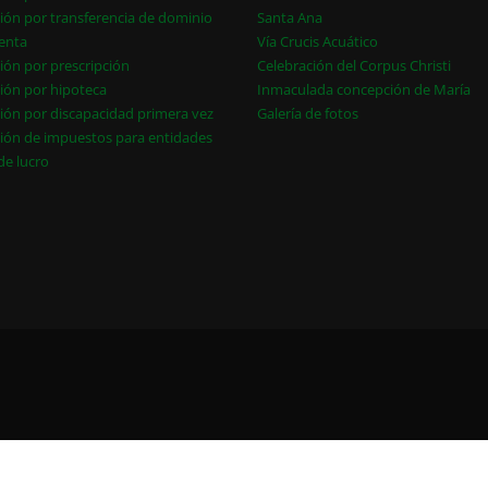
ión por transferencia de dominio
Santa Ana
enta
Vía Crucis Acuático
ión por prescripción
Celebración del Corpus Christi
ión por hipoteca
Inmaculada concepción de María
ión por discapacidad primera vez
Galería de fotos
ión de impuestos para entidades
 de lucro