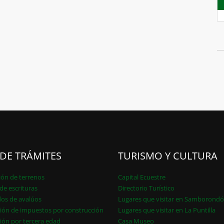
 DE TRÁMITES
TURISMO Y CULTURA
ión de terrenos
Capital Ecuestre
de escrituras
Directorio Turístico
dos de avalúos
Lugares que visitar en Samborond
ión de impuestos por construcción
Lugares que visitar en La Puntilla
ión por tercera edad
Casa Museo