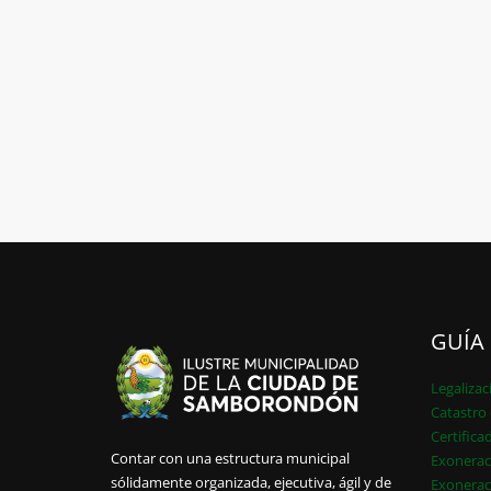
GUÍA
Legalizac
Catastro 
Certifica
Contar con una estructura municipal
Exonerac
sólidamente organizada, ejecutiva, ágil y de
Exonerac