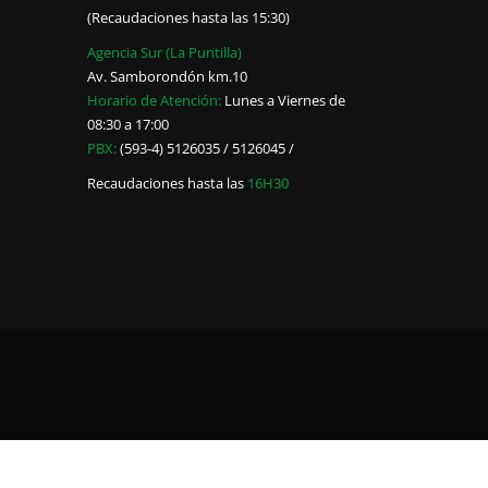
(Recaudaciones hasta las 15:30)
Agencia Sur (La Puntilla)
Av. Samborondón km.10
Horario de Atención:
Lunes a Viernes de
08:30 a 17:00
PBX:
(593-4) 5126035 / 5126045 /
Recaudaciones hasta las
16H30