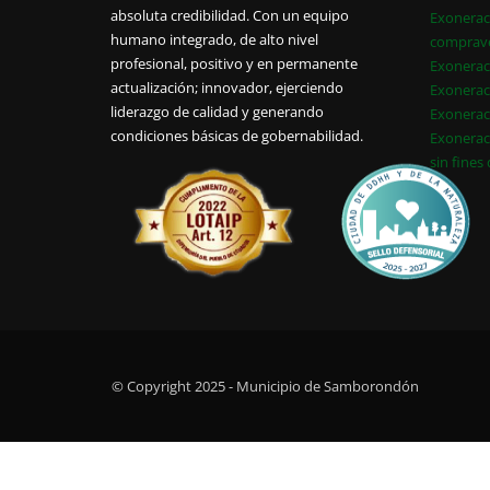
absoluta credibilidad. Con un equipo
Exonerac
humano integrado, de alto nivel
comprav
profesional, positivo y en permanente
Exonerac
actualización; innovador, ejerciendo
Exonerac
liderazgo de calidad y generando
Exonerac
condiciones básicas de gobernabilidad.
Exonerac
sin fines
© Copyright 2025 - Municipio de Samborondón