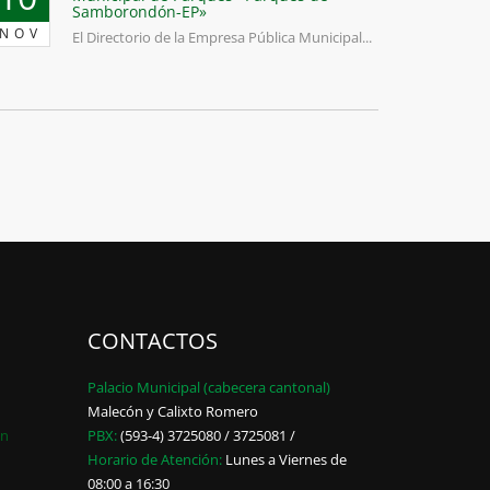
Samborondón-EP»
NOV
El Directorio de la Empresa Pública Municipal...
CONTACTOS
Palacio Municipal (cabecera cantonal)
Malecón y Calixto Romero
ón
PBX:
(593-4) 3725080 / 3725081 /
Horario de Atención:
Lunes a Viernes de
08:00 a 16:30