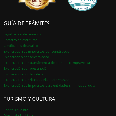
GUÍA DE TRÁMITES
Legalización de terrenos
Catastro de escrituras
Certificados de avalúos
Exoneración de impuestos por construcción
Exoneración por tercera edad
Exoneración por transferencia de dominio compraventa
Exoneración por prescripción
Exoneración por hipoteca
Exoneración por discapacidad primera vez
Exoneración de impuestos para entidades sin fines de lucro
TURISMO Y CULTURA
Capital Ecuestre
Directorio Turístico