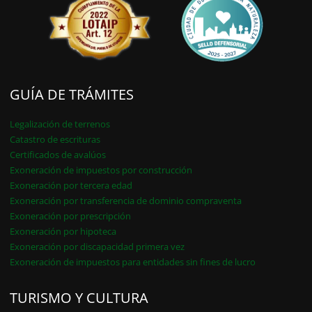
GUÍA DE TRÁMITES
Legalización de terrenos
Catastro de escrituras
Certificados de avalúos
Exoneración de impuestos por construcción
Exoneración por tercera edad
Exoneración por transferencia de dominio compraventa
Exoneración por prescripción
Exoneración por hipoteca
Exoneración por discapacidad primera vez
Exoneración de impuestos para entidades sin fines de lucro
TURISMO Y CULTURA