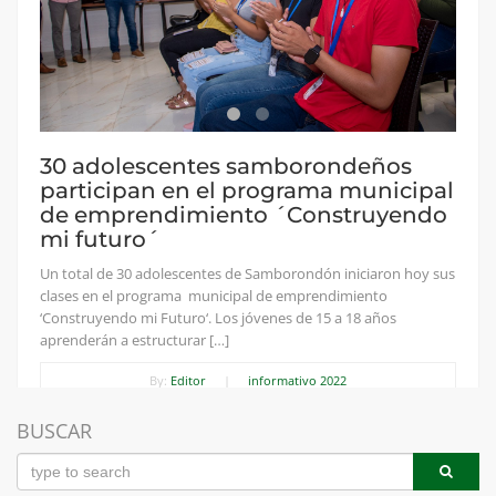
30 adolescentes samborondeños
participan en el programa municipal
de emprendimiento ´Construyendo
mi futuro´
Un total de 30 adolescentes de Samborondón iniciaron hoy sus
clases en el programa municipal de emprendimiento
‘Construyendo mi Futuro‘. Los jóvenes de 15 a 18 años
aprenderán a estructurar […]
By:
Editor
|
informativo 2022
BUSCAR