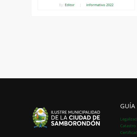
By:
Editor
|
informativo 2022
GUÍA
Legalizac
Catastro 
Certifica