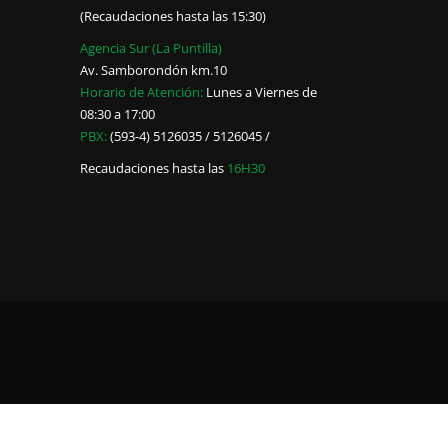
(Recaudaciones hasta las 15:30)
Agencia Sur (La Puntilla)
Av. Samborondón km.10
Horario de Atención:
Lunes a Viernes de
08:30 a 17:00
PBX:
(593-4) 5126035 / 5126045 /
Recaudaciones hasta las
16H30