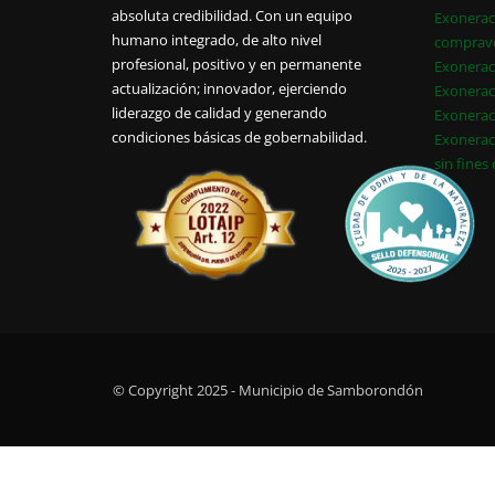
absoluta credibilidad. Con un equipo
Exonerac
humano integrado, de alto nivel
comprav
profesional, positivo y en permanente
Exonerac
actualización; innovador, ejerciendo
Exonerac
liderazgo de calidad y generando
Exonerac
condiciones básicas de gobernabilidad.
Exonerac
sin fines
© Copyright 2025 - Municipio de Samborondón