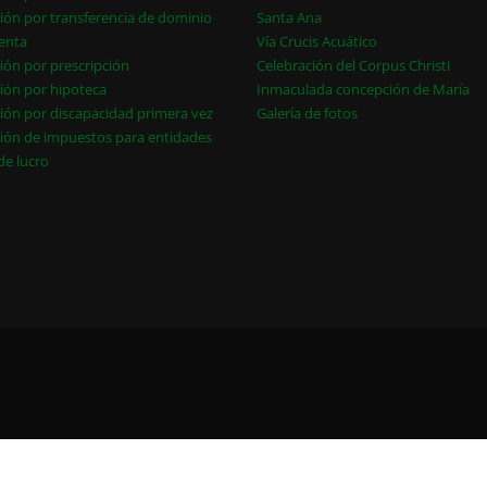
ión por transferencia de dominio
Santa Ana
enta
Vía Crucis Acuático
ión por prescripción
Celebración del Corpus Christi
ión por hipoteca
Inmaculada concepción de María
ión por discapacidad primera vez
Galería de fotos
ión de impuestos para entidades
 de lucro