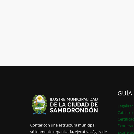
GUÍA
Legalizac
Catastro 
Certifica
Contar con una estructura municipal
Exonerac
sólidamente organizada, ejecutiva, ágil y de
Exonerac