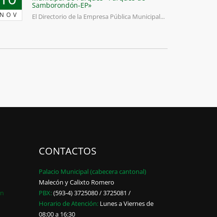
Samborondón-EP»
NOV
El Directorio de la Empresa Pública Municipal...
CONTACTOS
Palacio Municipal (cabecera cantonal)
Malecón y Calixto Romero
ón
PBX:
(593-4) 3725080 / 3725081 /
Horario de Atención:
Lunes a Viernes de
08:00 a 16:30