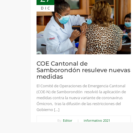
DIC
COE Cantonal de
Samborondón resuleve nuevas
medidas
El Comité de Operaciones de Emergencia Cantonal
(COE-N) de Samborondón resolvió la aplicación de
medidas contra la nueva variante de coronavirus
Ómicron, tras la difusión de las restricciones del
Gobierno […]
By:
Editor
|
informativo 2021