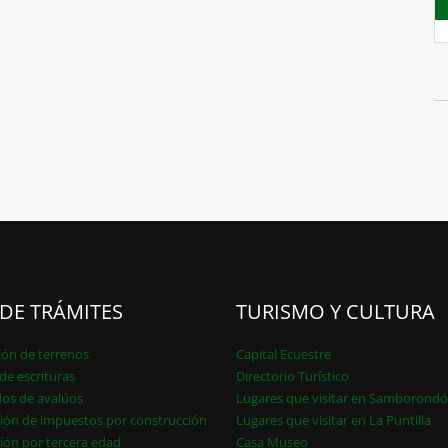
 DE TRÁMITES
TURISMO Y CULTURA
ión de terrenos
Capital Ecuestre
de escrituras
Directorio Turístico
dos de avalúos
Lugares que visitar en Samborond
ión de impuestos por construcción
Lugares que visitar en La Puntilla
ión por tercera edad
Casa Museo