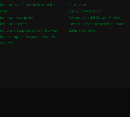
ión por transferencia de dominio
Santa Ana
enta
Vía Crucis Acuático
ión por prescripción
Celebración del Corpus Christi
ión por hipoteca
Inmaculada concepción de María
ión por discapacidad primera vez
Galería de fotos
ión de impuestos para entidades
 de lucro