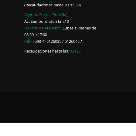
(Recaudaciones hasta las 15:30)
Agencia Sur (La Puntilla)
Av. Samborondón km.10
Horario de Atención:
Lunes a Viernes de
08:30 a 17:00
PBX:
(593-4) 5126035 / 5126045 /
Recaudaciones hasta las
16H30