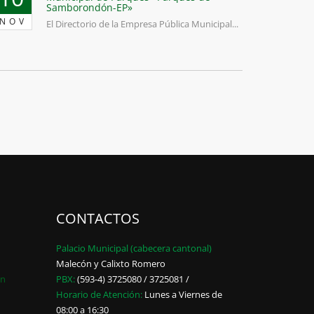
Samborondón-EP»
NOV
El Directorio de la Empresa Pública Municipal...
CONTACTOS
Palacio Municipal (cabecera cantonal)
Malecón y Calixto Romero
ón
PBX:
(593-4) 3725080 / 3725081 /
Horario de Atención:
Lunes a Viernes de
08:00 a 16:30