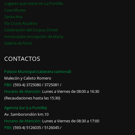
Lugares que visitar en La Puntilla
Casa Museo
Santa Ana
Vía Crucis Acuático
Celebración del Corpus Christi
Inmaculada concepción de María
Galería de fotos
CONTACTOS
Palacio Municipal (cabecera cantonal)
Malecón y Calixto Romero
PBX:
(593-4) 3725080 / 3725081 /
Horario de Atención:
Lunes a Viernes de 08:00 a 16:30
(Recaudaciones hasta las 15:30)
Agencia Sur (La Puntilla)
Av. Samborondón km.10
Horario de Atención:
Lunes a Viernes de 08:30 a 17:00
PBX:
(593-4) 5126035 / 5126045 /