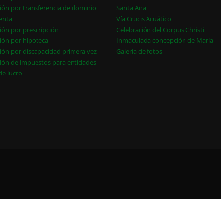
ión por transferencia de dominio
Santa Ana
enta
Vía Crucis Acuático
ión por prescripción
Celebración del Corpus Christi
ión por hipoteca
Inmaculada concepción de María
ión por discapacidad primera vez
Galería de fotos
ión de impuestos para entidades
 de lucro