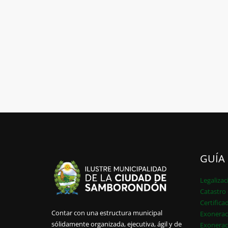
GUÍA
Legalizac
Catastro 
Certifica
Contar con una estructura municipal
Exonerac
sólidamente organizada, ejecutiva, ágil y de
Exonerac