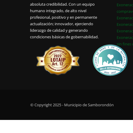
absoluta credibilidad. Con un equipo
Exonerac
humano integrado, de alto nivel
comprav
profesional, positivo y en permanente
Exonerac
actualización; innovador, ejerciendo
Exonerac
liderazgo de calidad y generando
Exonerac
condiciones básicas de gobernabilidad.
Exonerac
sin fines
© Copyright 2025 - Municipio de Samborondón