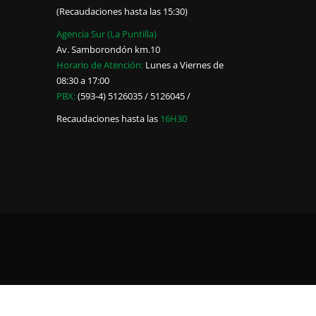
(Recaudaciones hasta las 15:30)
Agencia Sur (La Puntilla)
Av. Samborondón km.10
Horario de Atención:
Lunes a Viernes de
08:30 a 17:00
PBX:
(593-4) 5126035 / 5126045 /
Recaudaciones hasta las
16H30