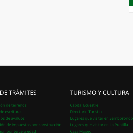
 DE TRÁMITES
TURISMO Y CULTURA
ión de terrenos
Capital Ecuestre
de escrituras
Directorio Turístico
dos de avalúos
Lugares que visitar en Samborond
ión de impuestos por construcción
Lugares que visitar en La Puntilla
ión por tercera edad
Casa Museo