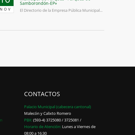
Samborondón-EP»
NOV
El Directorio de la Empresa Pública Municipal...
CONTACTOS
Palacio Municipal (cabecera cantonal)
Malecón y Calixto Romero
ón
PBX:
(593-4) 3725080 / 3725081 /
Horario de Atención:
Lunes a Viernes de
08:00 a 16:30