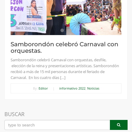
Samborondón celebró Carnaval con
orquestas.
Samborondón celebró Carnaval con orquestas, desfile,
elección de la reina y presentaciones artísticas. Samborondón
recibió a más de 15 mil personas durante el feriado de
Carnaval. En los cuatro días […]
By:
Editor
|
informativo 2022
,
Noticias
BUSCAR