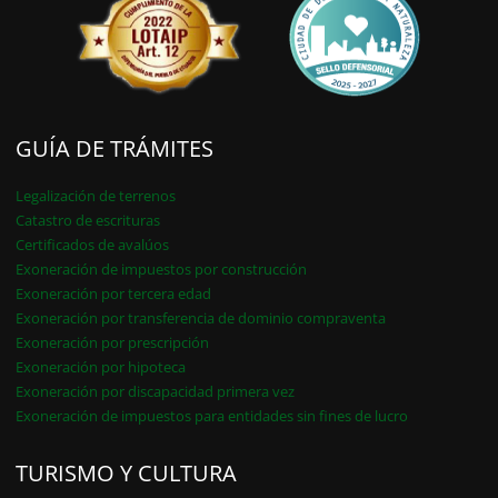
GUÍA DE TRÁMITES
Legalización de terrenos
Catastro de escrituras
Certificados de avalúos
Exoneración de impuestos por construcción
Exoneración por tercera edad
Exoneración por transferencia de dominio compraventa
Exoneración por prescripción
Exoneración por hipoteca
Exoneración por discapacidad primera vez
Exoneración de impuestos para entidades sin fines de lucro
TURISMO Y CULTURA