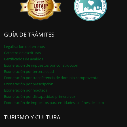
GUÍA DE TRÁMITES
Legalización de terrenos
Catastro de escrituras
Certificados de avalúos
Exoneración de impuestos por construcción
Exoneración por tercera edad
Exoneración por transferencia de dominio compraventa
Exoneración por prescripción
Exoneración por hipoteca
Exoneración por discapacidad primera vez
Exoneración de impuestos para entidades sin fines de lucro
TURISMO Y CULTURA