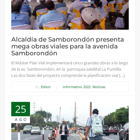
Alcaldía de Samborondón presenta
mega obras viales para la avenida
Samborondón
El Máster Plan Vial implementará cinco grandes obras a lo largo
de la av. Samborondón, en la parroquia satelital La Puntilla.
Las dos fases del proyecto comprende la planificación vial […]
By:
Editor
|
informativo 2022
,
Noticias
25
AGO